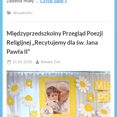
Zadania miały …
Czytaj dalej »
Aktualności
Międzyprzedszkolny Przegląd Poezji
Religijnej „Recytujemy dla św. Jana
Pawła II”
Posted
By
21.05.2026
Renata Zań
on