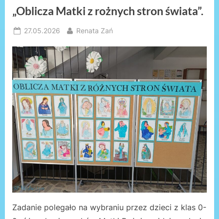
„Oblicza Matki z rożnych stron świata”.
Posted
By
27.05.2026
Renata Zań
on
Zadanie polegało na wybraniu przez dzieci z klas 0-