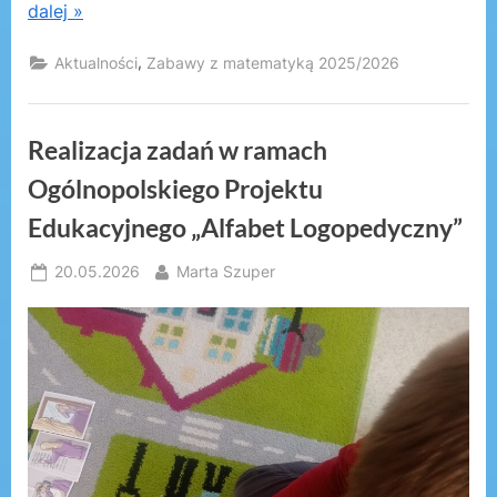
dalej »
,
Aktualności
Zabawy z matematyką 2025/2026
Realizacja zadań w ramach
Ogólnopolskiego Projektu
Edukacyjnego „Alfabet Logopedyczny”
Posted
By
20.05.2026
Marta Szuper
on