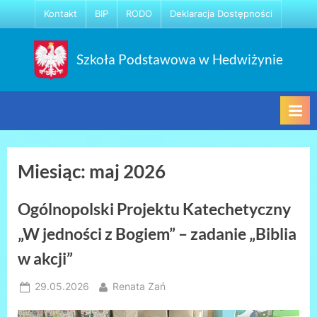
Skip
Kontakt
BIP
RODO
Deklaracja Dostępności
to
content
Szkoła Podstawowa w Hedwiżynie
Miesiąc:
maj 2026
Ogólnopolski Projektu Katechetyczny
„W jedności z Bogiem” – zadanie „Biblia
w akcji”
Posted
By
29.05.2026
Renata Zań
on