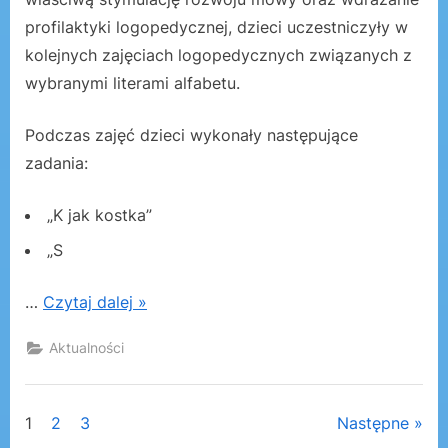
profilaktyki logopedycznej, dzieci uczestniczyły w
kolejnych zajęciach logopedycznych związanych z
wybranymi literami alfabetu.
Podczas zajęć dzieci wykonały następujące
zadania:
„K jak kostka”
„S
…
Czytaj dalej »
Aktualności
Stronicowanie
1
2
3
Następne