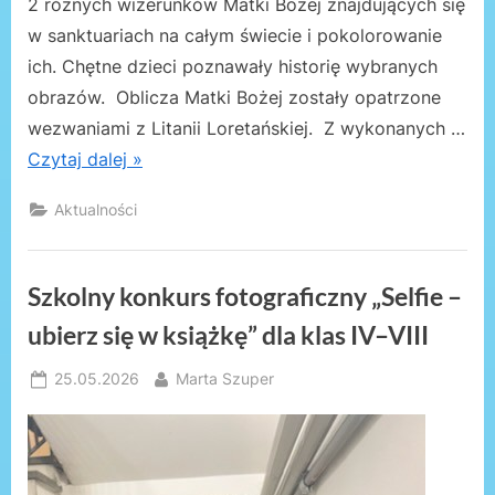
2 różnych wizerunków Matki Bożej znajdujących się
w sanktuariach na całym świecie i pokolorowanie
ich. Chętne dzieci poznawały historię wybranych
obrazów. Oblicza Matki Bożej zostały opatrzone
wezwaniami z Litanii Loretańskiej. Z wykonanych …
Czytaj dalej »
Aktualności
Szkolny konkurs fotograficzny „Selfie –
ubierz się w książkę” dla klas IV–VIII
Posted
By
25.05.2026
Marta Szuper
on