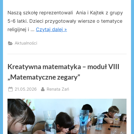
Naszą szkołę reprezentowali Ania i Kajtek z grupy
5-6 latki. Dzieci przygotowały wiersze o tematyce
religijnej i …
Czytaj dalej »
Aktualności
Kreatywna matematyka – moduł VIII
„Matematyczne zegary”
Posted
By
21.05.2026
Renata Zań
on