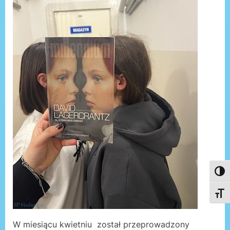
Toggl
Toggl
W miesiącu kwietniu został przeprowadzony