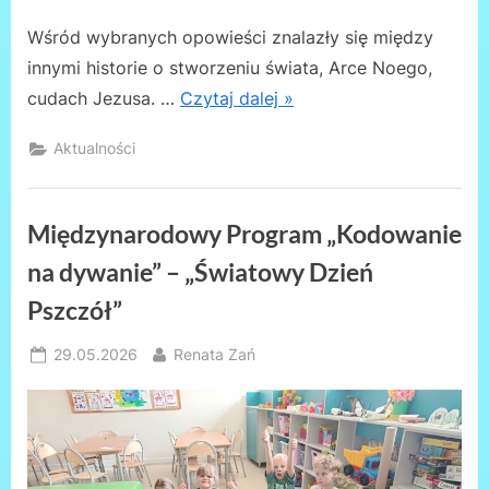
Wśród wybranych opowieści znalazły się między
innymi historie o stworzeniu świata, Arce Noego,
cudach Jezusa. …
Czytaj dalej »
Aktualności
Międzynarodowy Program „Kodowanie
na dywanie” – „Światowy Dzień
Pszczół”
Posted
By
29.05.2026
Renata Zań
on