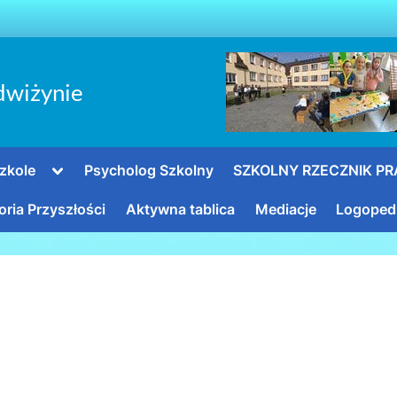
dwiżynie
Toggle
zkole
Psycholog Szkolny
SZKOLNY RZECZNIK P
sub-
menu
oria Przyszłości
Aktywna tablica
Mediacje
Logoped