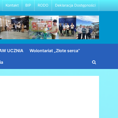
Kontakt
BIP
RODO
Deklaracja Dostępności
RAW UCZNIA
Wolontariat „Złote serca”
ia
Toggle
search
form