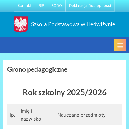
Skip
Kontakt
BIP
RODO
Deklaracja Dostępności
to
content
Szkoła Podstawowa w Hedwiżynie
Grono pedagogiczne
Rok szkolny 2025/2026
Imię i
lp.
Nauczane przedmioty
nazwisko