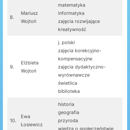
matematyka
Mariusz
informatyka
8.
Wojtoń
zajęcia rozwijające
kreatywność
j. polski
zajęcia korekcyjno-
kompensacyjne
Elżbieta
9.
zajęcia dydaktyczno-
Wojtoń
wyrównawcze
świetlica
biblioteka
historia
geografia
Ewa
10.
przyroda
Łosiewicz
wiedza o społeczeństwie