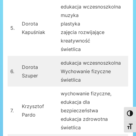
edukacja wczesnoszkolna
muzyka
Dorota
plastyka
5.
Kapuśniak
zajęcia rozwijające
kreatywność
świetlica
edukacja wczesnoszkolna
Dorota
6.
Wychowanie fizyczne
Szuper
świetlica
wychowanie fizyczne,
edukacja dla
Krzysztof
7.
bezpieczeństwa
Pardo
Toggl
edukacja zdrowotna
świetlica
Toggl