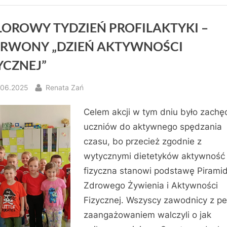
OROWY TYDZIEŃ PROFILAKTYKI –
ERWONY „DZIEŃ AKTYWNOŚCI
YCZNEJ”
sted
By
.06.2025
Renata Zań
Celem akcji w tym dniu było zachę
uczniów do aktywnego spędzania
czasu, bo przecież zgodnie z
wytycznymi dietetyków aktywność
fizyczna stanowi podstawę Pirami
Zdrowego Żywienia i Aktywności
Fizycznej. Wszyscy zawodnicy z p
zaangażowaniem walczyli o jak