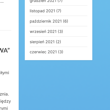
grudzień 2021
(7)
 …
listopad 2021
(7)
październik 2021
(6)
wrzesień 2021
(3)
sierpień 2021
(2)
WA”
czerwiec 2021
(3)
iłymi
znia.
między
rymi