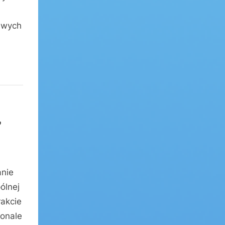
liwych
”
anie
ólnej
akcie
konale