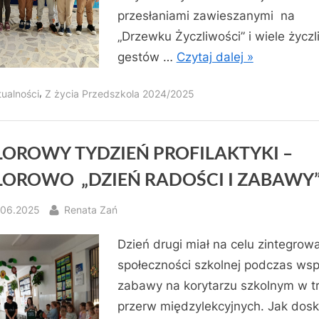
przesłaniami zawieszanymi na
„Drzewku Życzliwości” i wiele życz
gestów …
Czytaj dalej »
,
tualności
Z życia Przedszkola 2024/2025
OROWY TYDZIEŃ PROFILAKTYKI –
OROWO „DZIEŃ RADOŚCI I ZABAWY
sted
By
.06.2025
Renata Zań
Dzień drugi miał na celu zintegrow
społeczności szkolnej podczas wsp
zabawy na korytarzu szkolnym w tr
przerw międzylekcyjnych. Jak dos