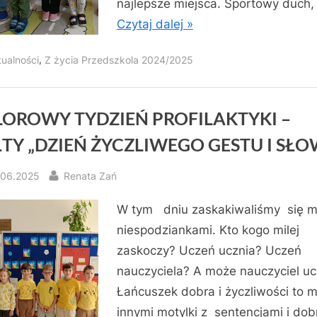
najlepsze miejsca. Sportowy duch,
Czytaj dalej »
,
tualności
Z życia Przedszkola 2024/2025
OROWY TYDZIEŃ PROFILAKTYKI –
TY „DZIEŃ ŻYCZLIWEGO GESTU I SŁO
sted
By
.06.2025
Renata Zań
W tym dniu zaskakiwaliśmy się m
niespodziankami. Kto kogo milej
zaskoczy? Uczeń ucznia? Uczeń
nauczyciela? A może nauczyciel uc
Łańcuszek dobra i życzliwości to 
innymi motylki z sentencjami i dob