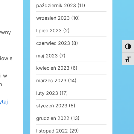
październik 2023
(11)
wrzesień 2023
(10)
lipiec 2023
(2)
tywny
czerwiec 2023
(8)
Toggl
maj 2023
(7)
iowie
Toggl
kwiecień 2023
(6)
i w
marzec 2023
(14)
h
luty 2023
(17)
ytaj
styczeń 2023
(5)
grudzień 2022
(13)
listopad 2022
(29)