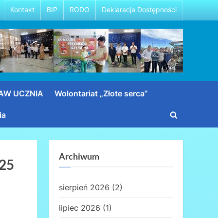
Kontakt
BIP
RODO
Deklaracja Dostępności
RAW UCZNIA
Wolontariat „Złote serca”
ia
Toggle
search
form
Archiwum
025
sierpień 2026
(2)
lipiec 2026
(1)