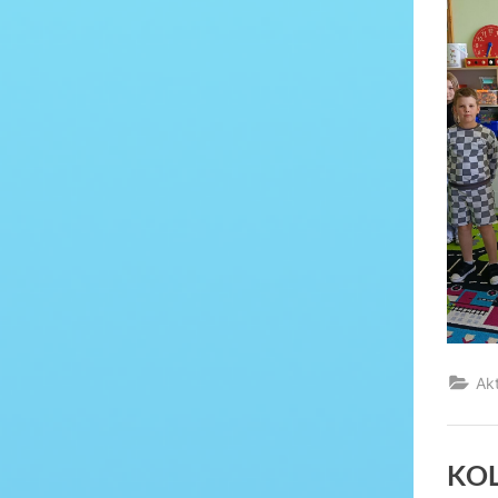
Ak
KOL