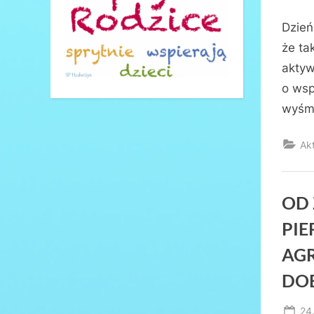
on
Dzień
że ta
aktyw
o wsp
wyśmi
Ak
OD 
PI
AG
DO
Po
24