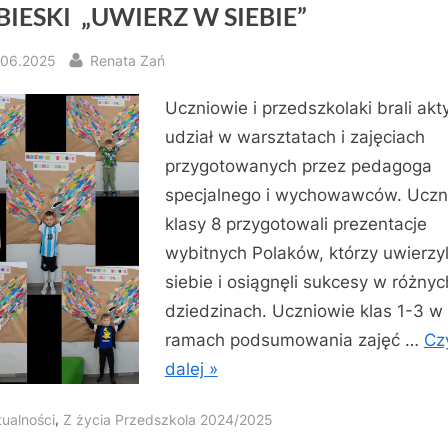
BIESKI „UWIERZ W SIEBIE”
sted
By
.06.2025
Renata Zań
Uczniowie i przedszkolaki brali ak
udział w warsztatach i zajęciach
przygotowanych przez pedagoga
specjalnego i wychowawców. Uczn
klasy 8 przygotowali prezentacje
wybitnych Polaków, którzy uwierzyl
siebie i osiągnęli sukcesy w różnyc
dziedzinach. Uczniowie klas 1-3 w
ramach podsumowania zajęć …
Cz
dalej »
,
tualności
Z życia Przedszkola 2024/2025