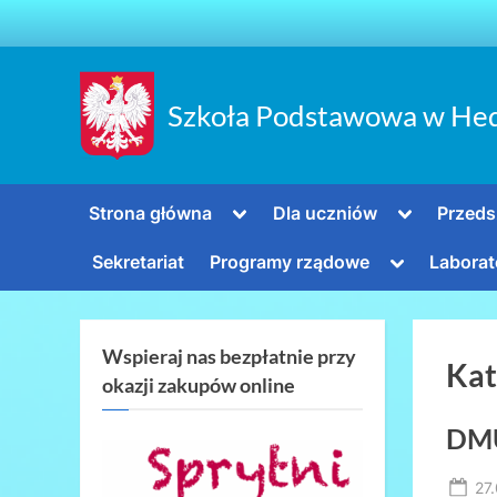
Skip
to
content
Szkoła Podstawowa w He
Toggle
Toggle
Strona główna
Dla uczniów
Przeds
sub-
sub-
menu
menu
Toggle
Sekretariat
Programy rządowe
Laborat
sub-
menu
Wspieraj nas bezpłatnie przy
Kat
okazji zakupów online
DM
Po
27