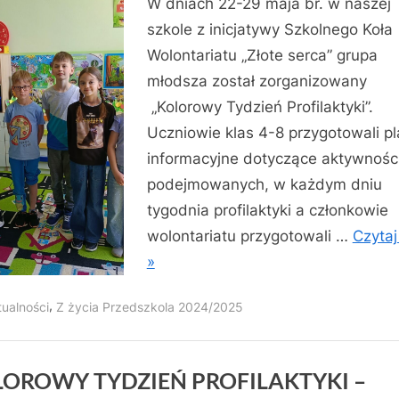
W dniach 22-29 maja br. w naszej
szkole z inicjatywy Szkolnego Koła
Wolontariatu „Złote serca” grupa
młodsza został zorganizowany
„Kolorowy Tydzień Profilaktyki”.
Uczniowie klas 4-8 przygotowali pl
informacyjne dotyczące aktywnośc
podejmowanych, w każdym dniu
tygodnia profilaktyki a członkowie
wolontariatu przygotowali …
Czytaj
»
,
tualności
Z życia Przedszkola 2024/2025
OROWY TYDZIEŃ PROFILAKTYKI –