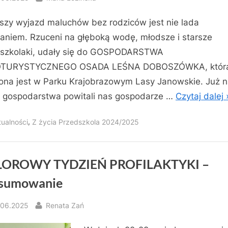
szy wyjazd maluchów bez rodziców jest nie lada
niem. Rzuceni na głęboką wodę, młodsze i starsze
szkolaki, udały się do GOSPODARSTWA
TURYSTYCZNEGO OSADA LEŚNA DOBOSZÓWKA, któr
ona jest w Parku Krajobrazowym Lasy Janowskie. Już 
 gospodarstwa powitali nas gospodarze …
Czytaj dalej 
,
tualności
Z życia Przedszkola 2024/2025
OROWY TYDZIEŃ PROFILAKTYKI –
sumowanie
sted
By
.06.2025
Renata Zań