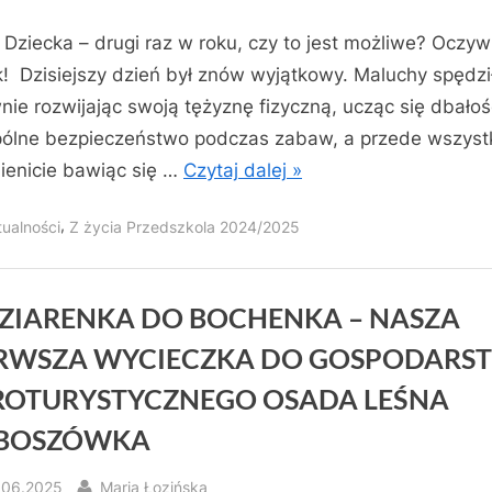
 Dziecka – drugi raz w roku, czy to jest możliwe? Oczywi
k! Dzisiejszy dzień był znów wyjątkowy. Maluchy spędzi
nie rozwijając swoją tężyznę fizyczną, ucząc się dbałoś
ólne bezpieczeństwo podczas zabaw, a przede wszyst
enicie bawiąc się …
Czytaj dalej »
,
tualności
Z życia Przedszkola 2024/2025
ZIARENKA DO BOCHENKA – NASZA
ERWSZA WYCIECZKA DO GOSPODARS
ROTURYSTYCZNEGO OSADA LEŚNA
BOSZÓWKA
sted
By
.06.2025
Maria Łozińska