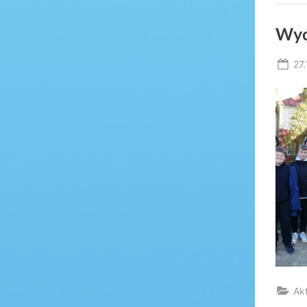
Wyc
Po
27
on
Ak