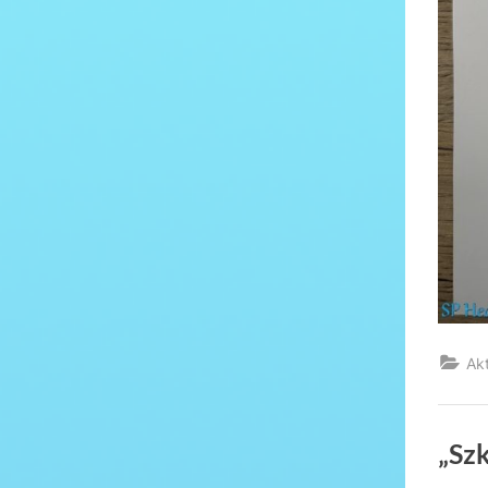
Ak
„Sz