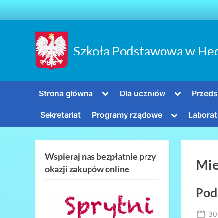
Skip
to
content
Szkoła Podstawowa w He
Toggle
Toggle
Strona główna
Dla uczniów
Przeds
sub-
sub-
menu
menu
Toggle
Sekretariat
Programy rządowe
Laborat
sub-
menu
Wspieraj nas bezpłatnie przy
Mie
okazji zakupów online
Pod
Po
30