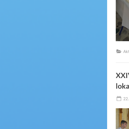
Ak
XXI
lok
Po
22
on