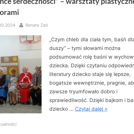
ńce serdeczności” – warsztaty plastyczn
iorami
sted
By
.10.2024
Renata Zań
„Czym chleb dla ciała tym, baśń dl
duszy” – tymi słowami można
podsumować rolę baśni w wychow
dziecka. Dzięki czytaniu odpowiedn
literatury dziecko staje się lepsze,
bogatsze wewnętrznie, pragnie, a
zawsze tryumfowało dobro i
sprawiedliwość. Dzięki bajkom i b
dziecko …
Czytaj dalej »
tualności