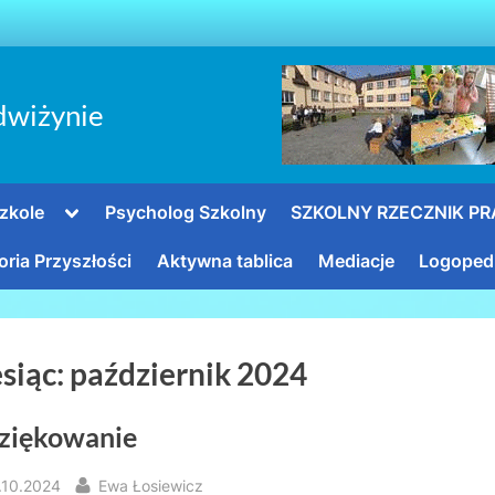
dwiżynie
Toggle
zkole
Psycholog Szkolny
SZKOLNY RZECZNIK P
sub-
menu
oria Przyszłości
Aktywna tablica
Mediacje
Logoped
siąc:
październik 2024
ziękowanie
sted
By
.10.2024
Ewa Łosiewicz