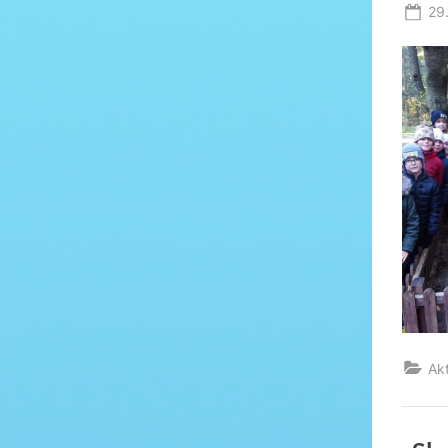
Po
29
on
Ak