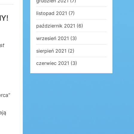
grudzień 2021
(7)
listopad 2021
(7)
Y!
październik 2021
(6)
wrzesień 2021
(3)
st
sierpień 2021
(2)
czerwiec 2021
(3)
erca”
ają