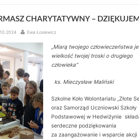
RMASZ CHARYTATYWNY – DZIĘKUJEM
sted
By
.10.2024
Ewa Łosiewicz
„Miarą twojego człowieczeństwa je
wielkość twojej troski o drugiego
człowieka”
ks. Mieczysław Maliński
Szkolne Koło Wolontariatu „Złote S
oraz Samorząd Uczniowski Szkoły
Podstawowej w Hedwiżynie skład
serdeczne podziękowania
za zaangażowanie i wsparcie akcji