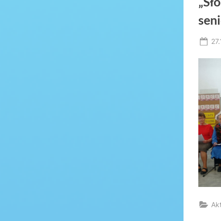
„Sło
sen
Po
27
on
Ak