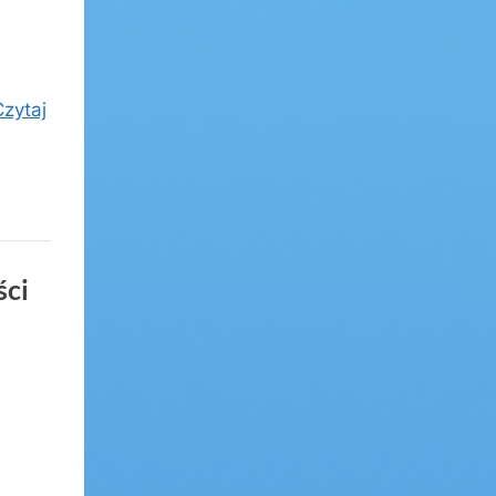
Czytaj
ści