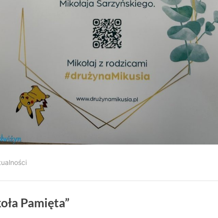
tualności
koła Pamięta”