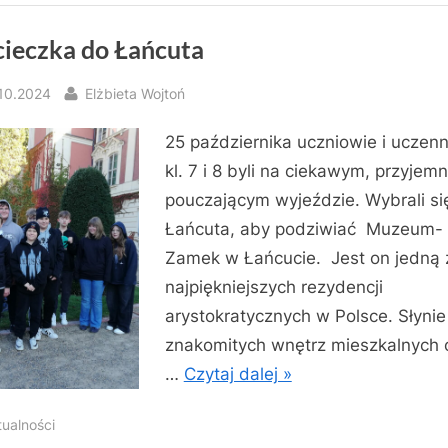
ieczka do Łańcuta
sted
By
.10.2024
Elżbieta Wojtoń
25 października uczniowie i uczenn
kl. 7 i 8 byli na ciekawym, przyjem
pouczającym wyjeździe. Wybrali s
Łańcuta, aby podziwiać Muzeum-
Zamek w Łańcucie. Jest on jedną 
najpiękniejszych rezydencji
arystokratycznych w Polsce. Słynie
znakomitych wnętrz mieszkalnych 
…
Czytaj dalej »
tualności