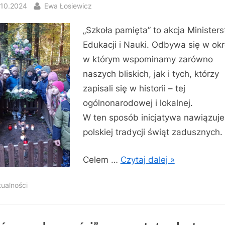
sted
By
.10.2024
Ewa Łosiewicz
„Szkoła pamięta” to akcja Minister
Edukacji i Nauki. Odbywa się w okr
w którym wspominamy zarówno
naszych bliskich, jak i tych, którzy
zapisali się w historii – tej
ogólnonarodowej i lokalnej.
W ten sposób inicjatywa nawiązuje
polskiej tradycji świąt zadusznych.
Celem …
Czytaj dalej »
tualności