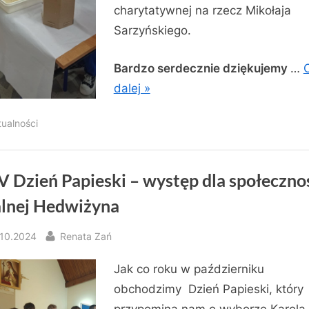
charytatywnej na rzecz Mikołaja
Sarzyńskiego.
Bardzo serdecznie dziękujemy
…
dalej »
tualności
V Dzień Papieski – występ dla społeczno
alnej Hedwiżyna
sted
By
.10.2024
Renata Zań
Jak co roku w październiku
obchodzimy Dzień Papieski, który