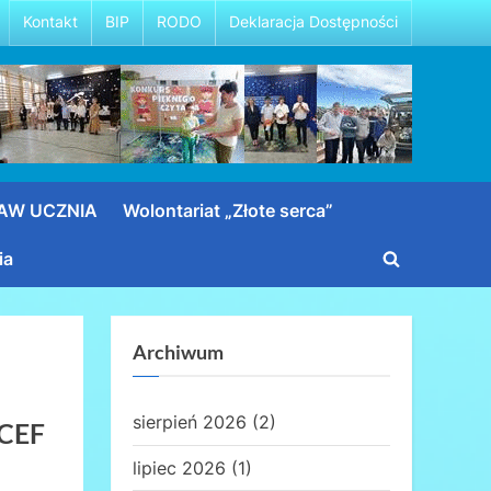
Kontakt
BIP
RODO
Deklaracja Dostępności
RAW UCZNIA
Wolontariat „Złote serca”
ia
Toggle
search
form
Archiwum
sierpień 2026
(2)
ICEF
lipiec 2026
(1)