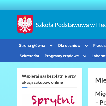
Skip
to
content
Szkoła Podstawowa w He
Toggle
Toggle
Strona główna
Dla uczniów
Przeds
sub-
sub-
menu
menu
Toggle
Sekretariat
Programy rządowe
Laborat
sub-
menu
Wspieraj nas bezpłatnie przy
Mie
okazji zakupów online
Mię
– P