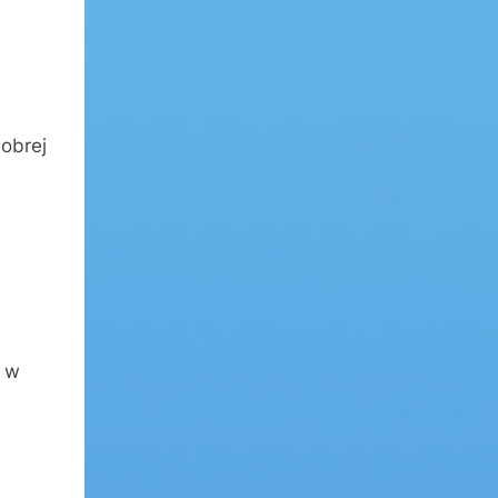
dobrej
o w