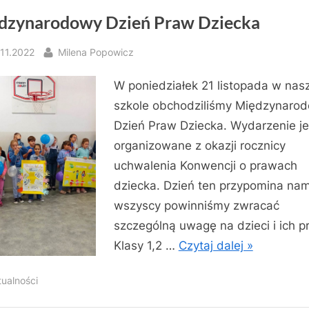
dzynarodowy Dzień Praw Dziecka
sted
By
.11.2022
Milena Popowicz
W poniedziałek 21 listopada w nas
szkole obchodziliśmy Międzynaro
Dzień Praw Dziecka. Wydarzenie je
organizowane z okazji rocznicy
uchwalenia Konwencji o prawach
dziecka. Dzień ten przypomina nam
wszyscy powinniśmy zwracać
szczególną uwagę na dzieci i ich p
Klasy 1,2 …
Czytaj dalej »
tualności