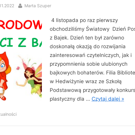
sted
By
11.2022
Marta Szuper
4 listopada po raz pierwszy
obchodziliśmy Światowy Dzień Pos
z Bajek. Dzień ten był zarówno
doskonałą okazją do rozwijania
zainteresowań czytelniczych, jak i
przypomnienia sobie ulubionych
bajkowych bohaterów. Filia Bibliot
w Hedwiżynie wraz ze Szkołą
Podstawową przygotowały konkur
plastyczny dla …
Czytaj dalej »
tualności