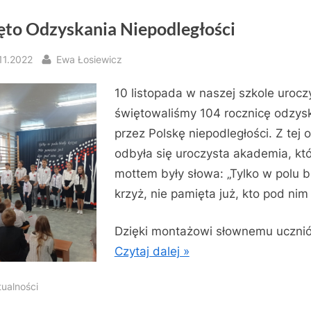
ęto Odzyskania Niepodległości
sted
By
11.2022
Ewa Łosiewicz
10 listopada w naszej szkole urocz
świętowaliśmy 104 rocznicę odzys
przez Polskę niepodległości. Z tej o
odbyła się uroczysta akademia, któ
mottem były słowa: „Tylko w polu b
krzyż, nie pamięta już, kto pod nim 
Dzięki montażowi słownemu uczni
Czytaj dalej »
tualności