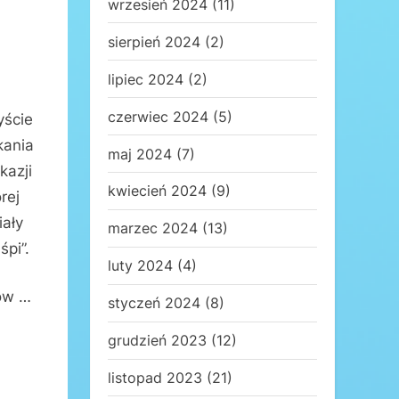
wrzesień 2024
(11)
sierpień 2024
(2)
lipiec 2024
(2)
czerwiec 2024
(5)
yście
kania
maj 2024
(7)
kazji
kwiecień 2024
(9)
rej
iały
marzec 2024
(13)
śpi”.
luty 2024
(4)
ów …
styczeń 2024
(8)
grudzień 2023
(12)
listopad 2023
(21)