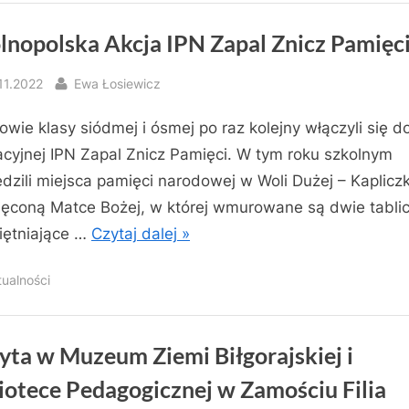
lnopolska Akcja IPN Zapal Znicz Pamięc
sted
By
11.2022
Ewa Łosiewicz
owie klasy siódmej i ósmej po raz kolejny włączyli się do
cyjnej IPN Zapal Znicz Pamięci. W tym roku szkolnym
dzili miejsca pamięci narodowej w Woli Dużej – Kaplicz
ęconą Matce Bożej, w której wmurowane są dwie tabli
ętniające …
Czytaj dalej »
tualności
yta w Muzeum Ziemi Biłgorajskiej i
iotece Pedagogicznej w Zamościu Filia