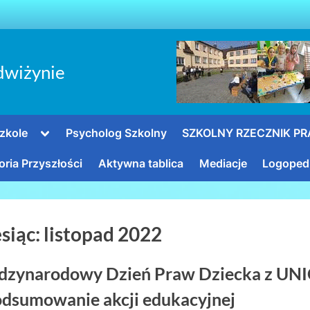
dwiżynie
Toggle
zkole
Psycholog Szkolny
SZKOLNY RZECZNIK P
sub-
menu
oria Przyszłości
Aktywna tablica
Mediacje
Logoped
siąc:
listopad 2022
dzynarodowy Dzień Praw Dziecka z UN
odsumowanie akcji edukacyjnej