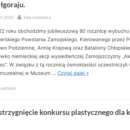
łgoraju.
sted
By
11.2022
Ewa Łosiewicz
2 roku obchodzimy jubileuszową 80 rocznicę wybuchu
erskiego Powstania Zamojskiego. Kierowanego przez P
wo Podziemne, Armię Krajową oraz Bataliony Chłopskie
iwko niemieckiej akcji wysiedleńczej Zamojszczyzny „Ak
c”. W związku z tą rocznicą ósmoklasiści uczestniczyli
i muzealnej w Muzeum …
Czytaj dalej »
tualności
trzygnięcie konkursu plastycznego dla k