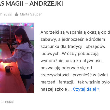
S MAGII – ANDRZEJKI
sted
By
11.2022
Marta Szuper
Andrzejki są wspaniałą okazją do 
zabawy, a jednocześnie źródłem
szacunku dla tradycji i obrzędów
ludowych. Wróżby pobudzają
wyobraźnię, uczą kreatywności,
pozwalają oderwać się od
rzeczywistości i przenieść w świat
marzeń i fantazji. I tak właśnie był
naszej szkole …
Czytaj dalej »
tualności