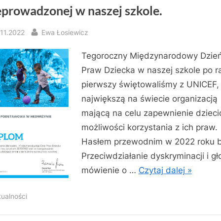
eprowadzonej w naszej szkole.
sted
By
.11.2022
Ewa Łosiewicz
Tegoroczny Międzynarodowy Dzie
Praw Dziecka w naszej szkole po r
pierwszy świętowaliśmy z UNICEF,
największą na świecie organizacją
mającą na celu zapewnienie dziec
możliwości korzystania z ich praw.
Hasłem przewodnim w 2022 roku b
Przeciwdziałanie dyskryminacji i g
mówienie o …
Czytaj dalej »
tualności