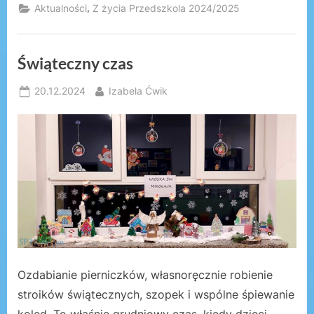
,
Aktualności
Z życia Przedszkola 2024/2025
Świąteczny czas
Posted
By
20.12.2024
Izabela Ćwik
on
Ozdabianie pierniczków, własnoręcznie robienie
stroików świątecznych, szopek i wspólne śpiewanie
kolęd. To właśnie grudniowy czas, kiedy dzieci