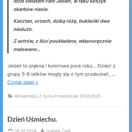
Idzie światem Pani Jesień, w ręku koszyk
skarbów niesie.
Kasztan, orzech, dziką różę, bukieciki dwa
nieduże.
Z astrów, z liści poukładane, własnoręcznie
malowane…
Jesień to piękna i kolorowa pora roku… Dzieci z
grupy 5-6 latków mogły się o tym przekonać, …
Czytaj dalej »
,
Aktualności
Z życia Przedszkola 2024/2025
Dzień Uśmiechu.
Posted
By
08.10.2024
Izabela Ćwik