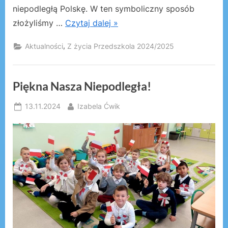
niepodległą Polskę. W ten symboliczny sposób
złożyliśmy …
Czytaj dalej »
,
Aktualności
Z życia Przedszkola 2024/2025
Piękna Nasza Niepodległa!
Posted
By
13.11.2024
Izabela Ćwik
on