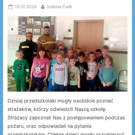
Posted
By
16.10.2024
Izabela Ćwik
on
Dzisiaj przedszkolaki mogły osobiście poznać
strażaków, którzy odwiedzili Naszą szkołę.
Strażacy zapoznali Nas z postępowaniem podczas
pożaru, oraz odpowiadali na pytania
przedszkolaków. Chętne dzieci mogły przymierzyć