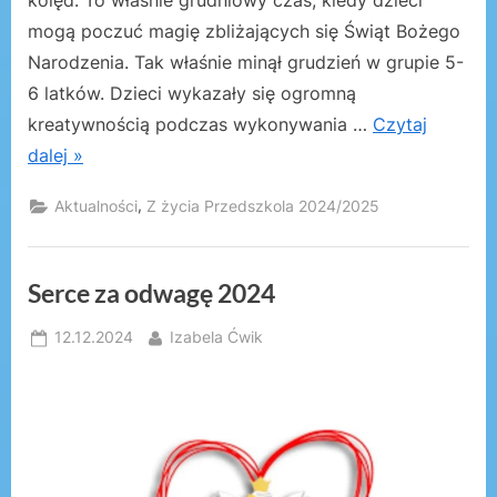
mogą poczuć magię zbliżających się Świąt Bożego
Narodzenia. Tak właśnie minął grudzień w grupie 5-
6 latków. Dzieci wykazały się ogromną
kreatywnością podczas wykonywania …
Czytaj
dalej »
,
Aktualności
Z życia Przedszkola 2024/2025
Serce za odwagę 2024
Posted
By
12.12.2024
Izabela Ćwik
on