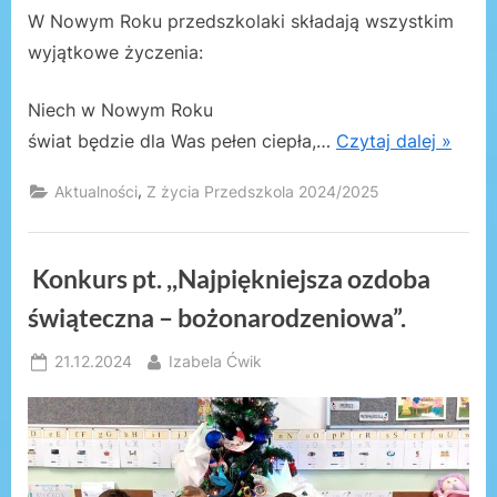
W Nowym Roku przedszkolaki składają wszystkim
wyjątkowe życzenia:
Niech w Nowym Roku
świat będzie dla Was pełen ciepła,…
Czytaj dalej »
,
Aktualności
Z życia Przedszkola 2024/2025
Konkurs pt. ,,Najpiękniejsza ozdoba
świąteczna – bożonarodzeniowa”.
Posted
By
21.12.2024
Izabela Ćwik
on