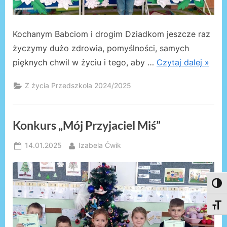
Kochanym Babciom i drogim Dziadkom jeszcze raz
życzymy dużo zdrowia, pomyślności, samych
pięknych chwil w życiu i tego, aby …
Czytaj dalej »
Z życia Przedszkola 2024/2025
Konkurs „Mój Przyjaciel Miś”
Posted
By
14.01.2025
Izabela Ćwik
on
Toggl
Toggl