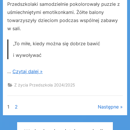
Przedszkolaki samodzielnie pokolorowały puzzle z
uśmiechniętymi emotikonkami. Żółte balony
towarzyszyły dzieciom podczas wspólnej zabawy
w sali.
„To miłe, kiedy można się dobrze bawić
i wywoływać
…
Czytaj dalej »
Z życia Przedszkola 2024/2025
Stronicowanie
1
2
Następne
wpisów