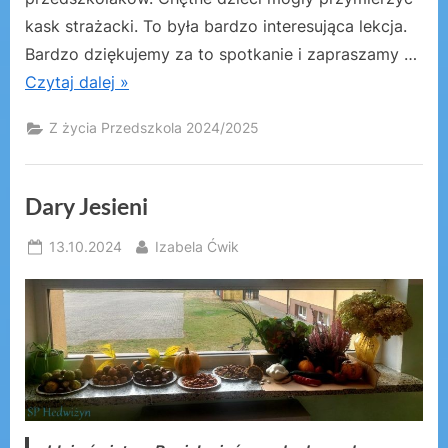
kask strażacki. To była bardzo interesująca lekcja.
Bardzo dziękujemy za to spotkanie i zapraszamy …
Czytaj dalej »
Z życia Przedszkola 2024/2025
Dary Jesieni
Posted
By
13.10.2024
Izabela Ćwik
on