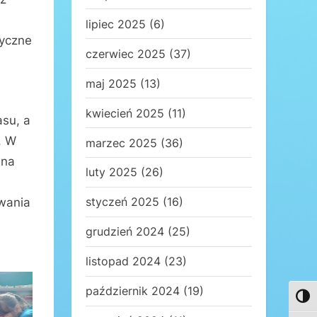
lipiec 2025
(6)
yczne
czerwiec 2025
(37)
maj 2025
(13)
kwiecień 2025
(11)
su, a
. W
marzec 2025
(36)
 na
luty 2025
(26)
styczeń 2025
(16)
ywania
grudzień 2024
(25)
listopad 2024
(23)
październik 2024
(19)
Toggl