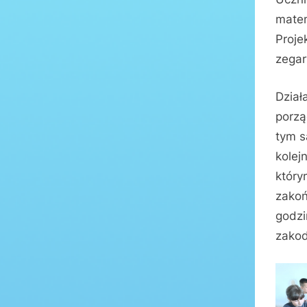
matem
Proje
zegar
Dział
porzą
tym s
kolej
który
zakoń
godzi
zakod