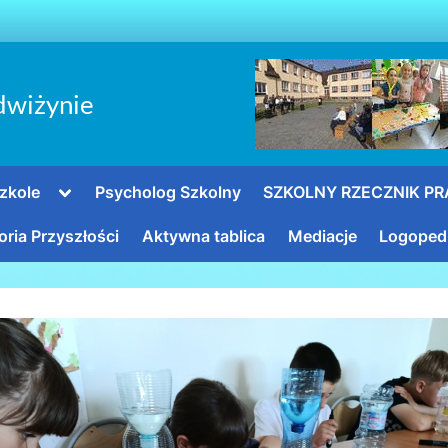
dwiżynie
Toggle
zkole
Psycholog Szkolny
SZKOLNY RZECZNIK P
sub-
menu
oria Przyszłości
Aktywna tablica
Mediacje
Logoped