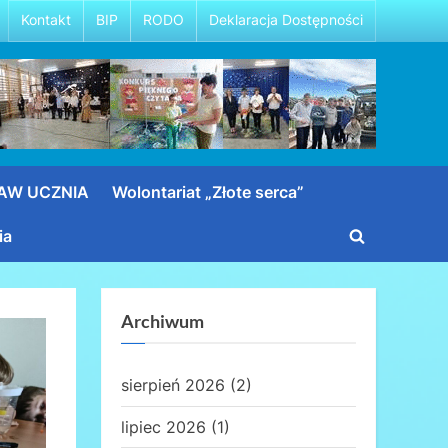
Kontakt
BIP
RODO
Deklaracja Dostępności
RAW UCZNIA
Wolontariat „Złote serca”
ia
Toggle
search
form
Archiwum
sierpień 2026
(2)
lipiec 2026
(1)