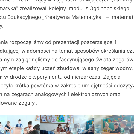
atyką” zrealizowali kolejny moduł z Ogólnopolskiego
ktu Edukacyjnego „Kreatywna Matematyka” – matemat
y.
ania rozpoczęliśmy od prezentacji poszerzającej i
dkującej wiadomości na temat sposobów określania cza
amym zaglądnęliśmy do fascynującego świata zegarów
nym etapie każdy uczeń zbudował własny zegar wodny,
m w drodze eksperymentu odmierzał czas. Zajęcia
czyła krótka powtórka w zakresie umiejętności odczyt
n na zegarach analogowych i elektronicznych oraz
owane zegary .