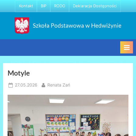
Skip
Kontakt
BIP
RODO
Deklaracja Dostępności
to
content
Szkoła Podstawowa w Hedwiżynie
Motyle
Posted
By
27.05.2026
Renata Zań
on