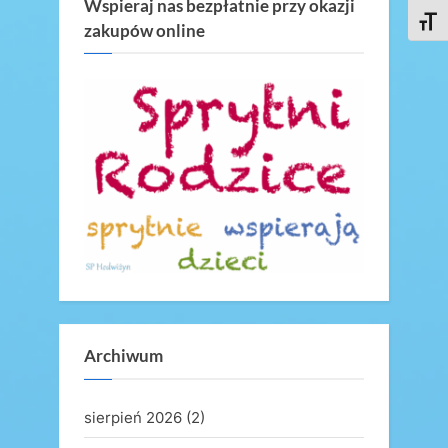
u
t
Wspieraj nas bezpłatnie przy okazji
Toggl
zakupów online
s
P
P
o
o
s
s
t
t
:
:
Archiwum
sierpień 2026
(2)