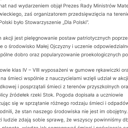
nat nad wydarzeniem objął Prezes Rady Ministrów Mat
ieckiego, zaś organizatorem przedsięwzięcia na tereni
 Polski było Stowarzyszenie „Dla Polski”.
 akcji jest pielęgnowanie postaw patriotycznych poprze
e o środowisko Małej Ojczyzny i uczenie odpowiedzialn
pólne dobro oraz popularyzowanie proekologicznych po
owie klas IV – VIII wyposażeni w gumowe rękawiczki or
 na śmieci wspólnie z nauczycielami wzięli udział w akcj
dkowej i posprzątali śmieci z terenów przyszkolnych or
licy źródełek rzeki Stok. Pogoda dopisała a uczniowie
ując się w sprzątanie różnego rodzaju śmieci i odpadó
dnili, że stan naszego środowiska nie jest im obojętny.
i ludzie zdają sobie sprawę, że wszyscy powinniśmy d