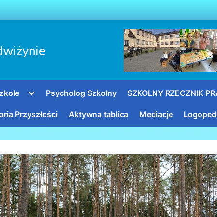
dwiżynie
Toggle
zkole
Psycholog Szkolny
SZKOLNY RZECZNIK P
sub-
menu
oria Przyszłości
Aktywna tablica
Mediacje
Logoped