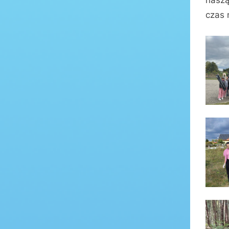
naszą
czas 