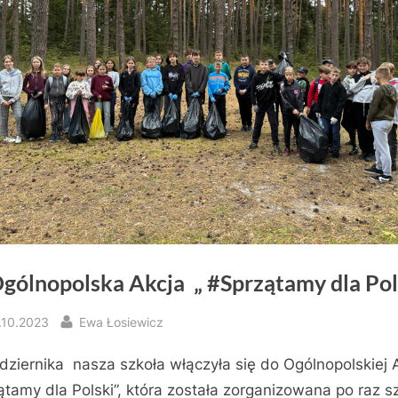
Ogólnopolska Akcja „ #Sprzątamy dla Pol
sted
By
.10.2023
Ewa Łosiewicz
dziernika nasza szkoła włączyła się do Ogólnopolskiej A
ątamy dla Polski”, która została zorganizowana po raz s