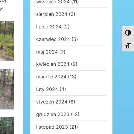
wój
wrzesień 2024
(11)
y!
sierpień 2024
(2)
lipiec 2024
(2)
Toggl
czerwiec 2024
(5)
Toggl
maj 2024
(7)
kwiecień 2024
(9)
marzec 2024
(13)
luty 2024
(4)
styczeń 2024
(8)
grudzień 2023
(12)
listopad 2023
(21)