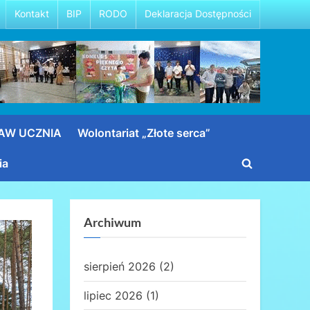
Kontakt
BIP
RODO
Deklaracja Dostępności
RAW UCZNIA
Wolontariat „Złote serca”
ia
Toggle
search
form
Archiwum
sierpień 2026
(2)
lipiec 2026
(1)