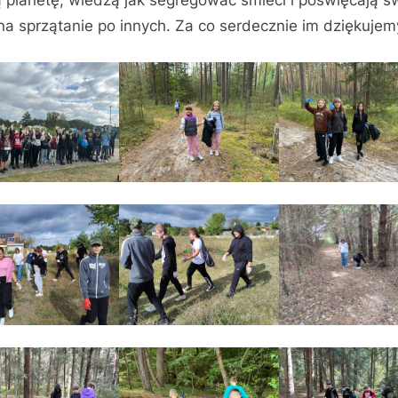
 planetę, wiedzą jak segregować śmieci i poświęcają s
na sprzątanie po innych. Za co serdecznie im dziękujem