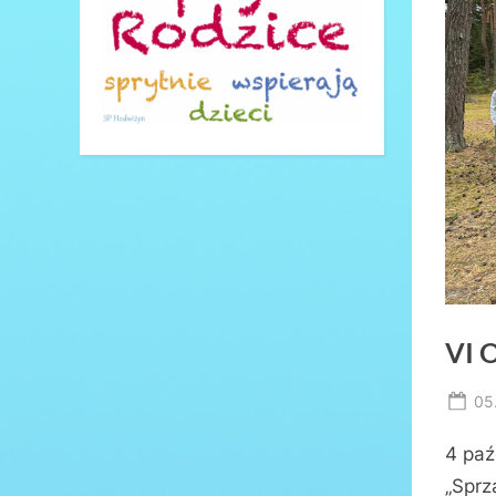
VI 
Po
05
on
4 paź
„Sprz