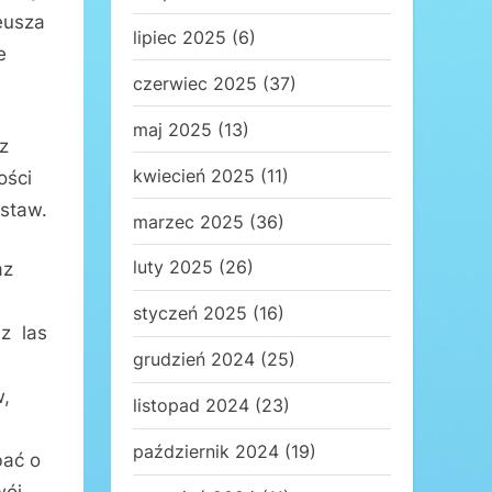
eusza
lipiec 2025
(6)
e
czerwiec 2025
(37)
maj 2025
(13)
z
kwiecień 2025
(11)
ości
staw.
marzec 2025
(36)
luty 2025
(26)
az
i
styczeń 2025
(16)
az las
grudzień 2024
(25)
w,
listopad 2024
(23)
październik 2024
(19)
bać o