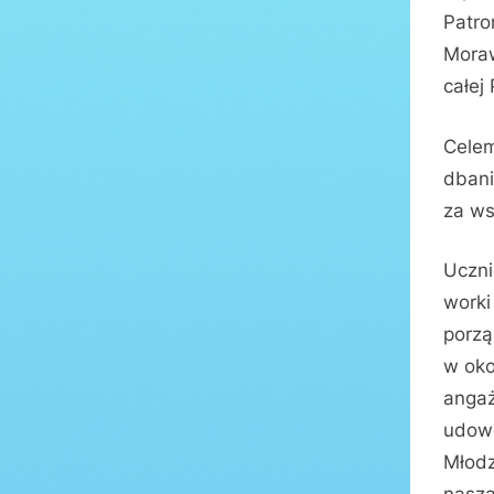
Patro
Moraw
całej
Celem
dbani
za ws
Uczni
worki
porzą
w oko
angaż
udowo
Młodz