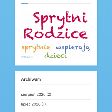
u
o
s
s
P
t
o
:
s
t
:
Archiwum
sierpień 2026
(2)
lipiec 2026
(1)