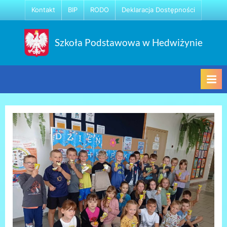
Skip
Kontakt
BIP
RODO
Deklaracja Dostępności
to
content
Szkoła Podstawowa w Hedwiżynie