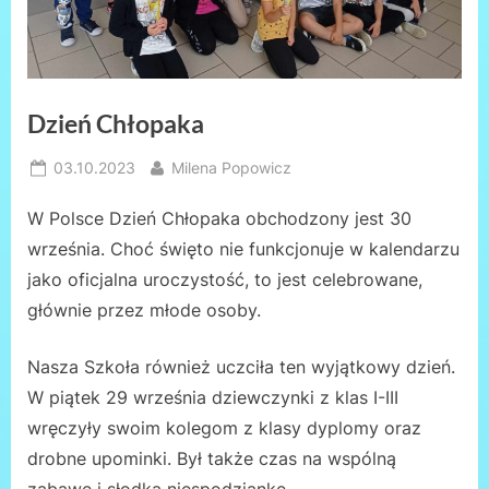
Dzień Chłopaka
Posted
By
03.10.2023
Milena Popowicz
on
W Polsce Dzień Chłopaka obchodzony jest 30
września. Choć święto nie funkcjonuje w kalendarzu
jako oficjalna uroczystość, to jest celebrowane,
głównie przez młode osoby.
Nasza Szkoła również uczciła ten wyjątkowy dzień.
W piątek 29 września dziewczynki z klas I-III
wręczyły swoim kolegom z klasy dyplomy oraz
drobne upominki. Był także czas na wspólną
zabawę i słodką niespodziankę.