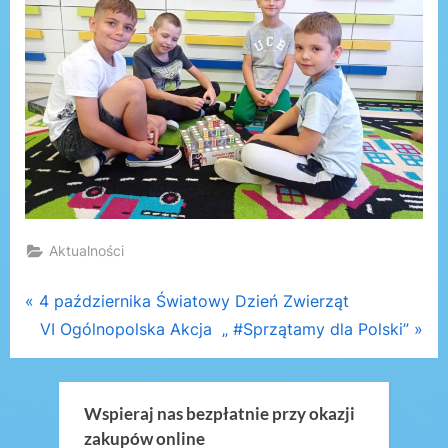
Aktualności
Nawigacja
P
4 października Światowy Dzień Zwierząt
r
N
VI Ogólnopolska Akcja „ #Sprzątamy dla Polski”
wpisu
e
e
v
x
i
t
Wspieraj nas bezpłatnie przy okazji
zakupów online
o
P