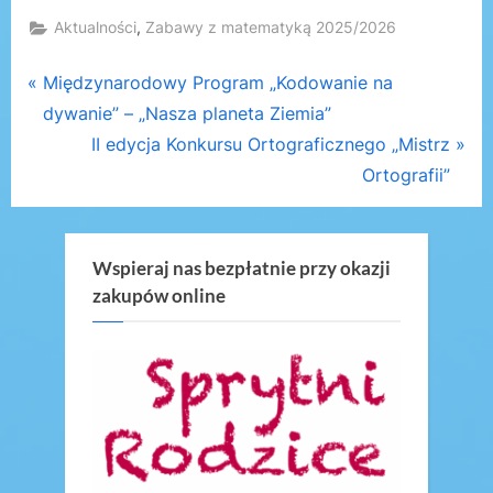
,
Aktualności
Zabawy z matematyką 2025/2026
Nawigacja
P
Międzynarodowy Program „Kodowanie na
r
dywanie” – „Nasza planeta Ziemia”
wpisu
e
N
II edycja Konkursu Ortograficznego „Mistrz
v
e
Ortografii”
i
x
o
t
u
P
Wspieraj nas bezpłatnie przy okazji
zakupów online
s
o
P
s
o
t
s
:
t
: