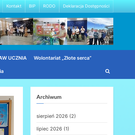
Kontakt
BIP
RODO
Deklaracja Dostępności
RAW UCZNIA
Wolontariat „Złote serca”
ia
Toggle
search
form
Archiwum
sierpień 2026
(2)
lipiec 2026
(1)