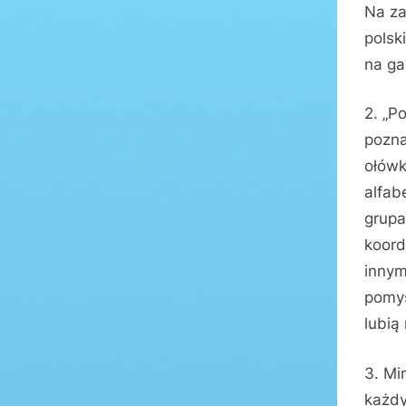
Na za
polsk
na ga
2. „P
pozna
ołówk
alfab
grupa
koord
innym
pomys
lubią 
3. Mi
każdy