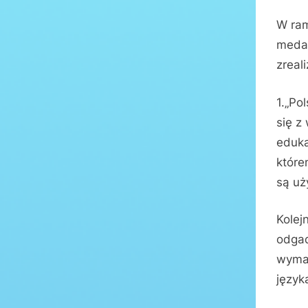
on
W ram
medal
zreal
1.„Po
się z
eduka
które
są uż
Kolej
odgad
wymag
język