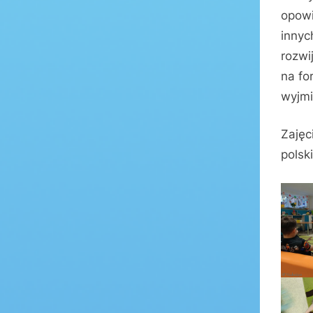
opowi
innyc
rozwi
na fo
wyjmi
Zajęc
polsk