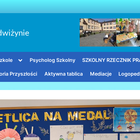
dwiżynie
Toggle
zkole
Psycholog Szkolny
SZKOLNY RZECZNIK P
sub-
menu
oria Przyszłości
Aktywna tablica
Mediacje
Logoped