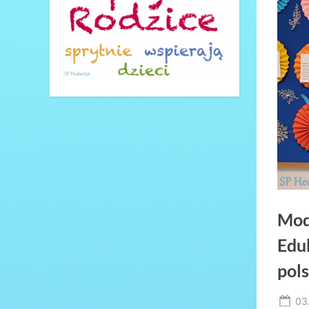
Mod
Edu
pol
Po
03