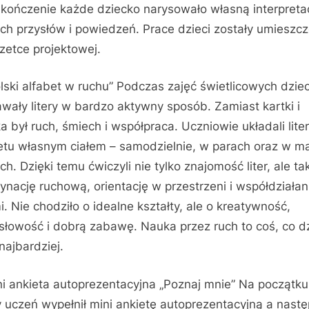
kończenie każde dziecko narysowało własną interpreta
ich przysłów i powiedzeń. Prace dzieci zostały umieszc
zetce projektowej.
olski alfabet w ruchu” Podczas zajęć świetlicowych dziec
wały litery w bardzo aktywny sposób. Zamiast kartki i
a był ruch, śmiech i współpraca. Uczniowie układali lite
etu własnym ciałem – samodzielnie, w parach oraz w m
ch. Dzięki temu ćwiczyli nie tylko znajomość liter, ale ta
ynację ruchową, orientację w przestrzeni i współdziałan
i. Nie chodziło o idealne kształty, ale o kreatywność,
łowość i dobrą zabawę. Nauka przez ruch to coś, co dz
najbardziej.
ni ankieta autoprezentacyjna „Poznaj mnie” Na początku
 uczeń wypełnił mini ankietę autoprezentacyjną a nastę