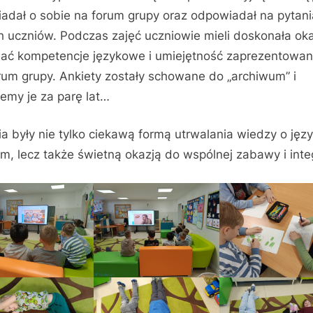
adał o sobie na forum grupy oraz odpowiadał na pytani
h uczniów. Podczas zajęć uczniowie mieli doskonała ok
jać kompetencje językowe i umiejętność zaprezentowani
rum grupy. Ankiety zostały schowane do „archiwum” i
emy je za parę lat…
ia były nie tylko ciekawą formą utrwalania wiedzy o jęz
im, lecz także świetną okazją do wspólnej zabawy i integ