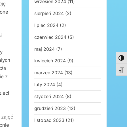
wrzesień 2024
(11)
cję
zone
sierpień 2024
(2)
lipiec 2024
(2)
i
czerwiec 2024
(5)
maj 2024
(7)
ry
Toggl
ałych
kwiecień 2024
(9)
kże
Toggl
marzec 2024
(13)
ie z
luty 2024
(4)
ieci
styczeń 2024
(8)
grudzień 2023
(12)
 zajęć
listopad 2023
(21)
pnie