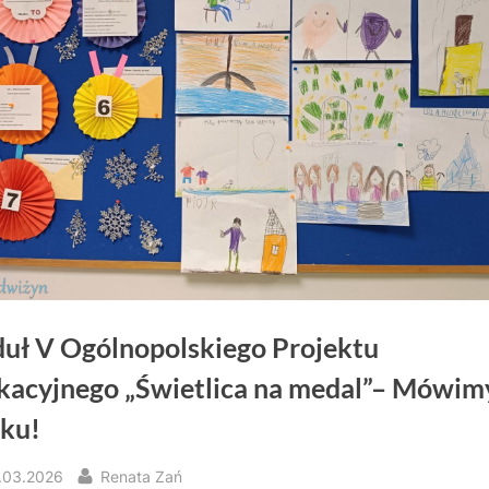
uł V Ogólnopolskiego Projektu
kacyjnego „Świetlica na medal”– Mówim
sku!
sted
By
.03.2026
Renata Zań