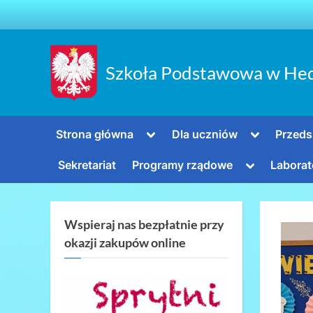
Skip
to
content
Szkoła Podstawowa w He
Toggle
Toggle
Strona główna
Dla uczniów
Przeds
sub-
sub-
menu
menu
Toggle
Sekretariat
Programy rządowe
Laborat
sub-
menu
Wspieraj nas bezpłatnie przy
okazji zakupów online