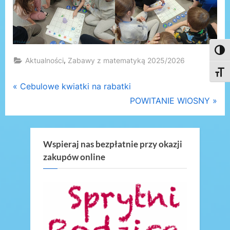
Toggl
,
Aktualności
Zabawy z matematyką 2025/2026
Toggl
Nawigacja
P
Cebulowe kwiatki na rabatki
r
N
POWITANIE WIOSNY
wpisu
e
e
v
x
i
t
Wspieraj nas bezpłatnie przy okazji
zakupów online
o
P
u
o
s
s
P
t
o
:
s