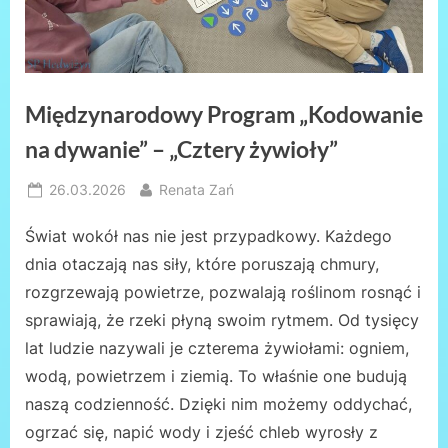
Międzynarodowy Program „Kodowanie
na dywanie” – „Cztery żywioły”
Posted
By
26.03.2026
Renata Zań
on
Świat wokół nas nie jest przypadkowy. Każdego
dnia otaczają nas siły, które poruszają chmury,
rozgrzewają powietrze, pozwalają roślinom rosnąć i
sprawiają, że rzeki płyną swoim rytmem. Od tysięcy
lat ludzie nazywali je czterema żywiołami: ogniem,
wodą, powietrzem i ziemią. To właśnie one budują
naszą codzienność. Dzięki nim możemy oddychać,
ogrzać się, napić wody i zjeść chleb wyrosły z