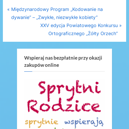
Nawigacja
P
Międzynarodowy Program „Kodowanie na
r
dywanie” – „Zwykłe, niezwykłe kobiety”
wpisu
e
N
XXV edycja Powiatowego Konkursu
v
e
Ortograficznego „Żółty Orzech”
i
x
o
t
u
P
Wspieraj nas bezpłatnie przy okazji
zakupów online
s
o
P
s
o
t
s
:
t
: