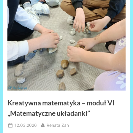
Kreatywna matematyka – moduł VI
„Matematyczne układanki”
Posted
By
12.03.2026
Renata Zań
on