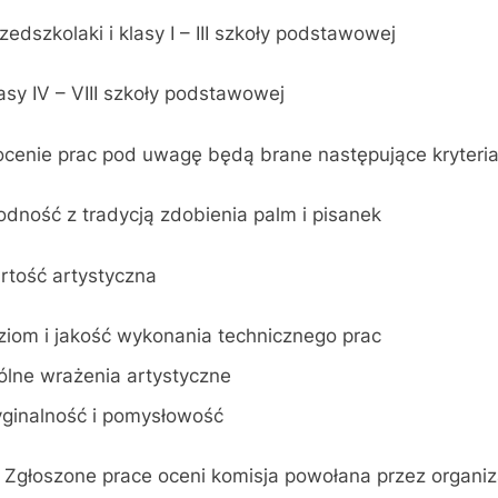
edszkolaki i klasy I – III szkoły podstawowej
sy IV – VIII szkoły podstawowej
ocenie prac pod uwagę będą brane następujące kryteria
odność z tradycją zdobienia palm i pisanek
rtość artystyczna
ziom i jakość wykonania technicznego prac
ólne wrażenia artystyczne
yginalność i pomysłowość
szone prace oceni komisja powołana przez organiz