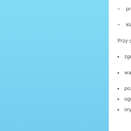
– prz
– kla
Przy 
zg
wa
po
og
or
Zgło