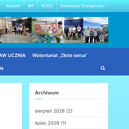
Kontakt
BIP
RODO
Deklaracja Dostępności
RAW UCZNIA
Wolontariat „Złote serca”
ia
Toggle
search
form
Archiwum
sierpień 2026
(2)
lipiec 2026
(1)