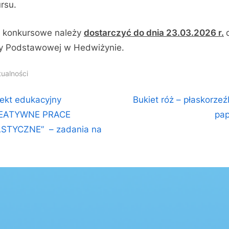
rsu.
 konkursowe należy
dostarczyć do dnia 23.03.2026 r.
y Podstawowej w Hedwiżynie.
tualności
igacja
N
jekt edukacyjny
Bukiet róż – płaskorzeź
e
EATYWNE PRACE
pap
isu
x
STYCZNE” – zadania na
t
P
o
s
t
: