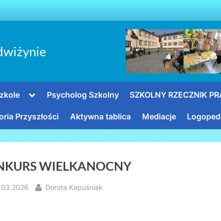
dwiżynie
Toggle
zkole
Psycholog Szkolny
SZKOLNY RZECZNIK P
sub-
menu
oria Przyszłości
Aktywna tablica
Mediacje
Logoped
NKURS WIELKANOCNY
sted
By
.03.2026
Dorota Kapuśniak