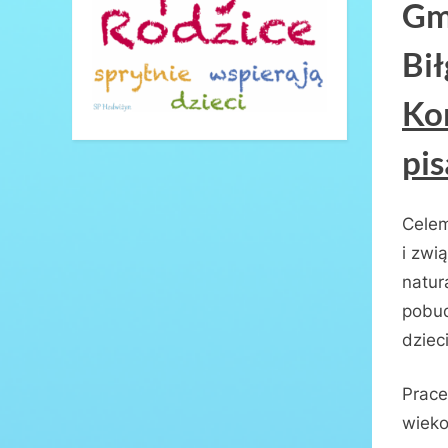
Gm
Bił
Ko
pi
Celem
i zwi
natur
pobud
dziec
Prace
wiek