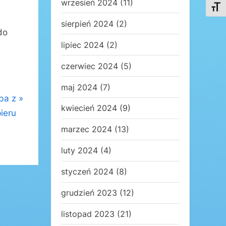
wrzesień 2024
(11)
Toggl
sierpień 2024
(2)
do
lipiec 2024
(2)
czerwiec 2024
(5)
maj 2024
(7)
ba z
kwiecień 2024
(9)
ieru
marzec 2024
(13)
luty 2024
(4)
styczeń 2024
(8)
grudzień 2023
(12)
listopad 2023
(21)