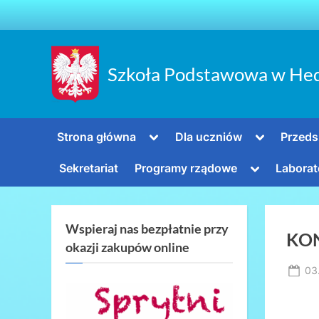
Skip
to
content
Szkoła Podstawowa w He
Toggle
Toggle
Strona główna
Dla uczniów
Przeds
sub-
sub-
menu
menu
Toggle
Sekretariat
Programy rządowe
Laborat
sub-
menu
Wspieraj nas bezpłatnie przy
KO
okazji zakupów online
Po
03
on