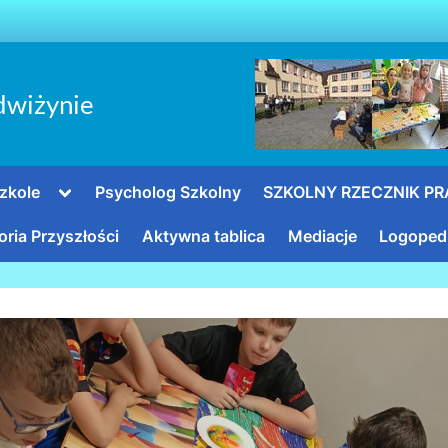
dwiżynie
Toggle
zkole
Psycholog Szkolny
SZKOLNY RZECZNIK P
sub-
menu
oria Przyszłości
Aktywna tablica
Mediacje
Logoped