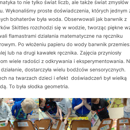
atyka to nie tylko świat liczb, ale także świat zmysłów 
u. Wykonaliśmy proste doświadczenia, których jednym 
ych bohaterów była woda. Obserwowali jak barwnik z
rków Skittles rozchodzi się w wodzie, tworząc piękne w
ali flamastrami działania matematyczne na ręczniku
rowym. Po włożeniu papieru do wody barwnik przemies
alej lub na drugi kawałek ręcznika. Zajęcia przyniosły
iom wiele radości z odkrywania i eksperymentowania. 
 działanie, dostarczyła wielu bodźców sensorycznych.
ch na twarzach dzieci i efekt doświadczeń był wielką
dą. To była słodka geometria.