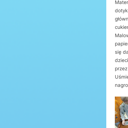
Matem
dotyk
główn
cukie
Malow
papie
się d
dziec
przez
Uśmie
nagro