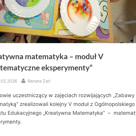
atywna matematyka – moduł V
tematyczne eksperymenty”
sted
By
.02.2026
Renata Zań
owie uczestniczący w zajęciach rozwijających „Zabawy
atyką” zrealizowali kolejny V moduł z Ogólnopolskiego
ktu Edukacyjnego „Kreatywna Matematyka” – matemat
rymenty.