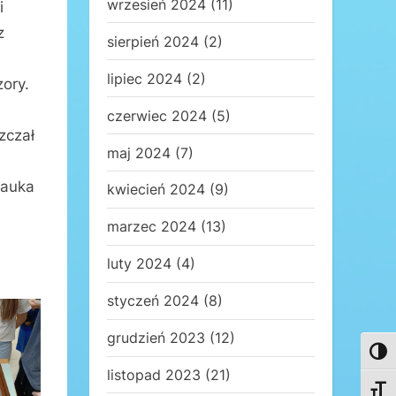
wrzesień 2024
(11)
i
z
sierpień 2024
(2)
lipiec 2024
(2)
zory.
czerwiec 2024
(5)
zczał
maj 2024
(7)
Nauka
kwiecień 2024
(9)
marzec 2024
(13)
luty 2024
(4)
styczeń 2024
(8)
grudzień 2023
(12)
Toggl
listopad 2023
(21)
Toggl