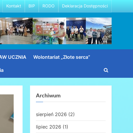
Kontakt
BIP
RODO
Deklaracja Dostępności
RAW UCZNIA
Wolontariat „Złote serca”
ia
Toggle
search
form
Archiwum
sierpień 2026
(2)
lipiec 2026
(1)