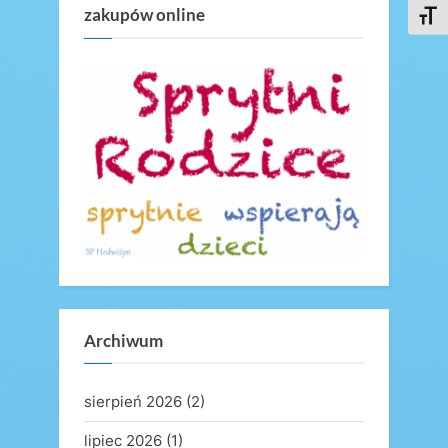
zakupów online
s
o
Toggl
P
s
o
t
s
:
t
:
Archiwum
sierpień 2026
(2)
lipiec 2026
(1)