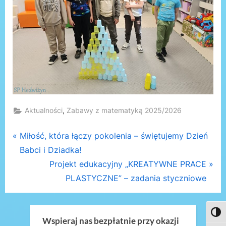
,
Aktualności
Zabawy z matematyką 2025/2026
Nawigacja
P
Miłość, która łączy pokolenia – świętujemy Dzień
r
Babci i Dziadka!
wpisu
e
N
Projekt edukacyjny „KREATYWNE PRACE
v
e
PLASTYCZNE” – zadania styczniowe
i
x
o
t
Toggl
u
P
Wspieraj nas bezpłatnie przy okazji