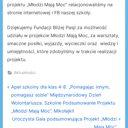
projektu „Młodzi Mają Moc” relacjonowaliśmy na
stronie internetowej i FB naszej szkoły.
Dziękujemy Fundacji Bliżej Pasji za możliwość
udziału w projekcie Młodzi Mają Moc, za warsztaty,
smaczne posiłki, wyjazdy, wycieczki oraz wiedzę i
umiejętności, które zdobyliśmy w trakcie realizacji
projektu.
Aktualności
Nawigacja
P
Apel szkolny dla klas 4-8. „Pomagając innym,
r
pomagasz sobie” Międzynarodowy Dzień
wpisu
e
Wolontariusza. Szkolne Podsumowanie Projektu
v
„Młodzi Mają Moc”. Mikołajki!
i
N
Uroczysta Gala podsumowująca Projekt „Młodzi
o
e
Mają Moc”