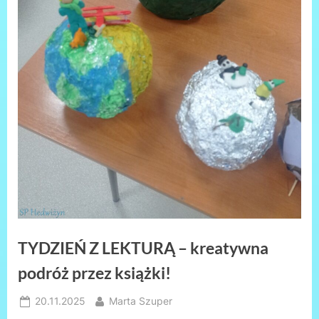
TYDZIEŃ Z LEKTURĄ – kreatywna
podróż przez książki!
Posted
By
20.11.2025
Marta Szuper
on