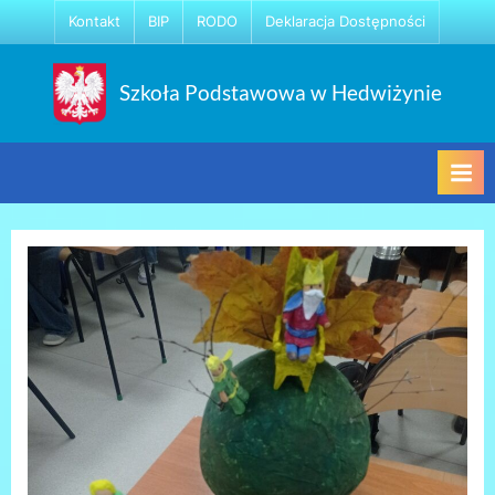
Skip
Kontakt
BIP
RODO
Deklaracja Dostępności
to
content
Szkoła Podstawowa w Hedwiżynie