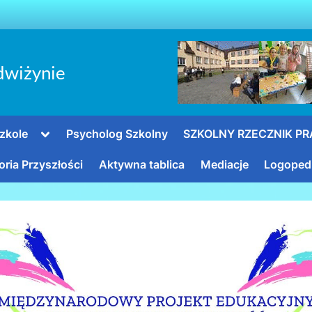
dwiżynie
Toggle
zkole
Psycholog Szkolny
SZKOLNY RZECZNIK P
sub-
menu
oria Przyszłości
Aktywna tablica
Mediacje
Logoped