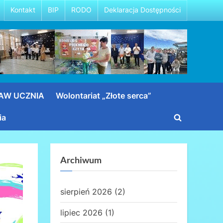
Kontakt
BIP
RODO
Deklaracja Dostępności
RAW UCZNIA
Wolontariat „Złote serca”
ia
Toggle
search
form
Archiwum
sierpień 2026
(2)
lipiec 2026
(1)