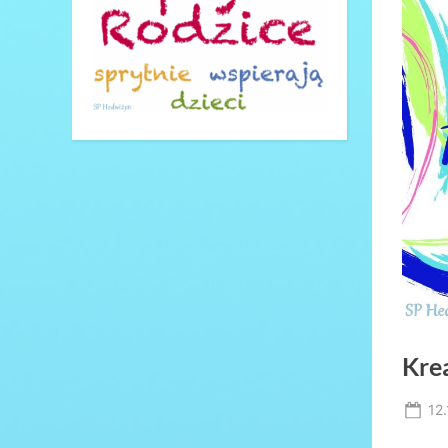
Kre
Po
12
on