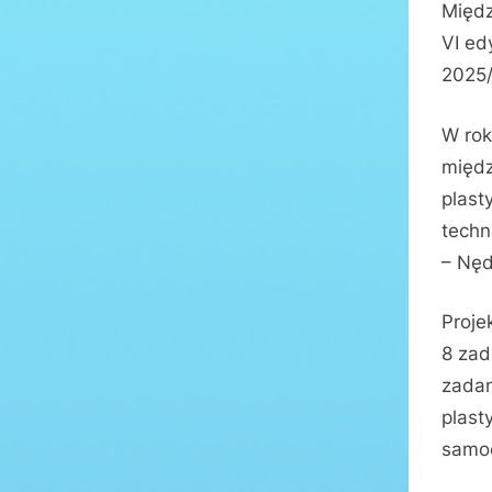
Międz
VI ed
2025
W rok
międz
plast
techn
– Nęd
Proje
8 zad
zadan
plast
samod