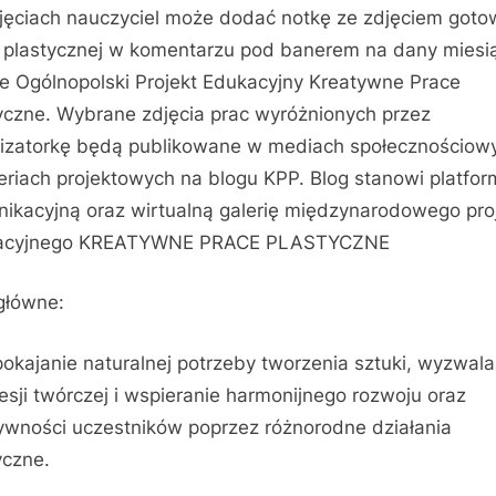
jęciach nauczyciel może dodać notkę ze zdjęciem goto
 plastycznej w komentarzu pod banerem na dany miesi
ie Ogólnopolski Projekt Edukacyjny Kreatywne Prace
yczne. Wybrane zdjęcia prac wyróżnionych przez
izatorkę będą publikowane w mediach społecznościowy
eriach projektowych na blogu KPP. Blog stanowi platfo
ikacyjną oraz wirtualną galerię międzynarodowego pro
acyjnego KREATYWNE PRACE PLASTYCZNE
główne:
okajanie naturalnej potrzeby tworzenia sztuki, wyzwala
esji twórczej i wspieranie harmonijnego rozwoju oraz
ywności uczestników poprzez różnorodne działania
yczne.