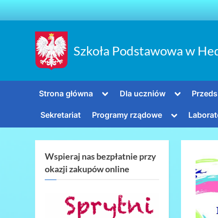
Skip
to
content
Szkoła Podstawowa w He
Toggle
Toggle
Strona główna
Dla uczniów
Przeds
sub-
sub-
menu
menu
Toggle
Sekretariat
Programy rządowe
Laborat
sub-
menu
Wspieraj nas bezpłatnie przy
okazji zakupów online