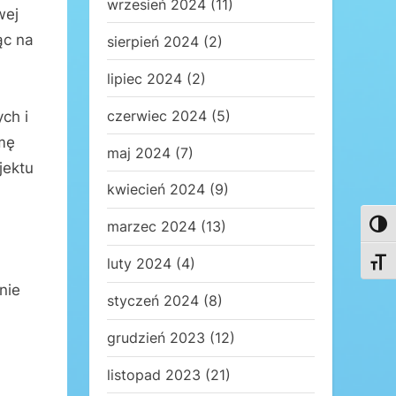
wrzesień 2024
(11)
wej
ąc na
sierpień 2024
(2)
lipiec 2024
(2)
czerwiec 2024
(5)
ch i
rmę
maj 2024
(7)
jektu
kwiecień 2024
(9)
marzec 2024
(13)
Toggl
luty 2024
(4)
Toggl
nie
styczeń 2024
(8)
grudzień 2023
(12)
listopad 2023
(21)