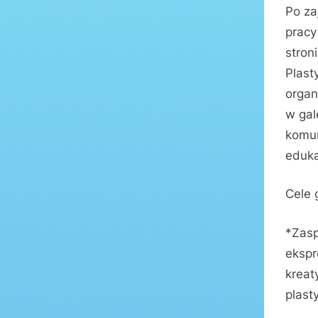
Po za
pracy
stron
Plast
organ
w gal
komun
eduk
Cele 
*Zasp
ekspr
kreat
plast