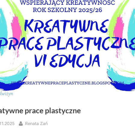
atywne prace plastyczne
sted
By
.11.2025
Renata Zań