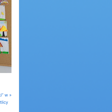
ki” w
tlicy