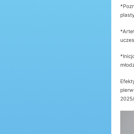
*Pozn
plast
*Arte
uczes
*Inic
młodz
Efekt
pierw
2025/