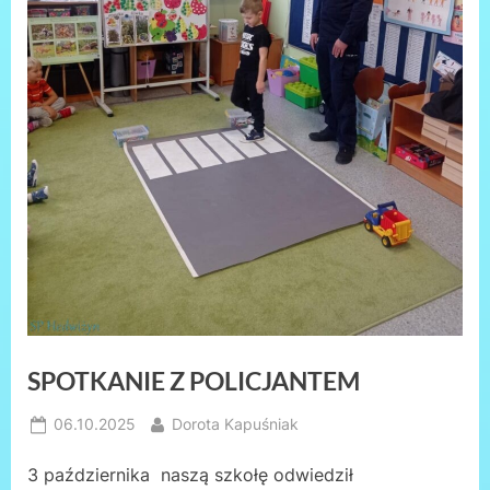
SPOTKANIE Z POLICJANTEM
Posted
By
06.10.2025
Dorota Kapuśniak
on
3 października naszą szkołę odwiedził