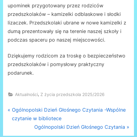
upominek przygotowany przez rodziców
przedszkolaków – kamizelki odblaskowe i słodki
lizaczek. Przedszkolaki ubrane w nowe kamizelki z
dumą prezentowały się na terenie naszej szkoły i
podczas spaceru po naszej miejscowości.
Dziękujemy rodzicom za troskę o bezpieczeństwo
przedszkolaków i pomysłowy praktyczny
podarunek.
,
Aktualności
Z życia przedszkola 2025/2026
Nawigacja
P
Ogólnopolski Dzień Głośnego Czytania -Wspólne
r
czytanie w bibliotece
wpisu
e
N
Ogólnopolski Dzień Głośnego Czytania
v
e