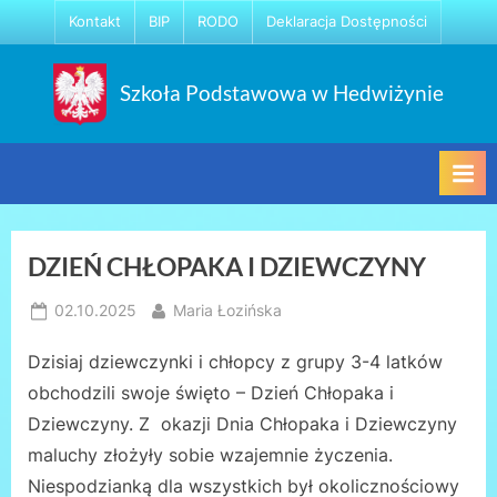
Skip
Kontakt
BIP
RODO
Deklaracja Dostępności
to
content
Szkoła Podstawowa w Hedwiżynie
DZIEŃ CHŁOPAKA I DZIEWCZYNY
Posted
By
02.10.2025
Maria Łozińska
on
Dzisiaj dziewczynki i chłopcy z grupy 3-4 latków
obchodzili swoje święto – Dzień Chłopaka i
Dziewczyny. Z okazji Dnia Chłopaka i Dziewczyny
maluchy złożyły sobie wzajemnie życzenia.
Niespodzianką dla wszystkich był okolicznościowy