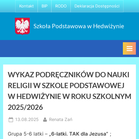
Skip
Kontakt
BIP
RODO
Deklaracja Dostępności
to
content
Szkoła Podstawowa w Hedwiżynie
WYKAZ PODRĘCZNIKÓW DO NAUKI
RELIGII W SZKOLE PODSTAWOWEJ
W HEDWIŻYNIE W ROKU SZKOLNYM
2025/2026
Posted
By
13.08.2025
Renata Zań
on
Grupa 5-6 latki –
„6-latki. TAK dla Jezusa”
;