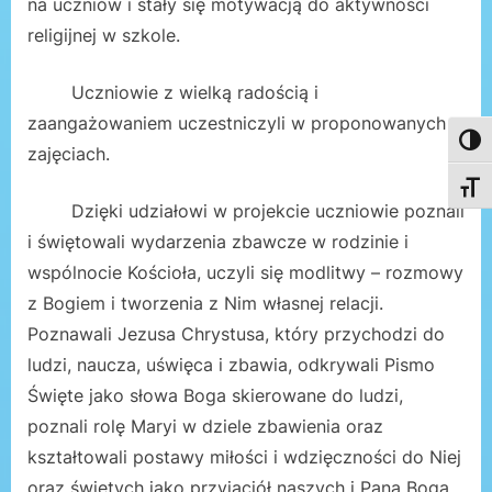
na uczniów i stały się motywacją do aktywności
religijnej w szkole.
Uczniowie z wielką radością i
zaangażowaniem uczestniczyli w proponowanych
Toggl
zajęciach.
Toggl
Dzięki udziałowi w projekcie uczniowie poznali
i świętowali wydarzenia zbawcze w rodzinie i
wspólnocie Kościoła, uczyli się modlitwy – rozmowy
z Bogiem i tworzenia z Nim własnej relacji.
Poznawali Jezusa Chrystusa, który przychodzi do
ludzi, naucza, uświęca i zbawia, odkrywali Pismo
Święte jako słowa Boga skierowane do ludzi,
poznali rolę Maryi w dziele zbawienia oraz
kształtowali postawy miłości i wdzięczności do Niej
oraz świętych jako przyjaciół naszych i Pana Boga.