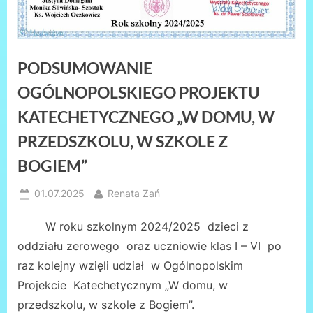
PODSUMOWANIE
OGÓLNOPOLSKIEGO PROJEKTU
KATECHETYCZNEGO „W DOMU, W
PRZEDSZKOLU, W SZKOLE Z
BOGIEM”
Posted
By
01.07.2025
Renata Zań
on
W roku szkolnym 2024/2025 dzieci z
oddziału zerowego oraz uczniowie klas I – VI po
raz kolejny wzięli udział w Ogólnopolskim
Projekcie Katechetycznym „W domu, w
przedszkolu, w szkole z Bogiem”.