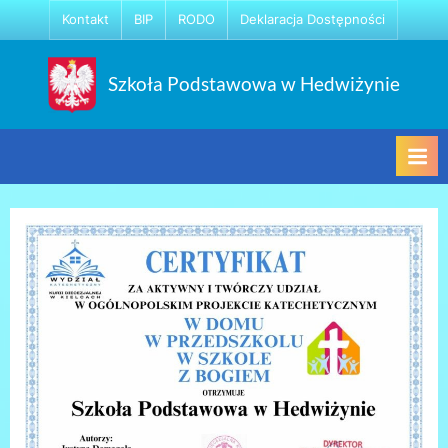
Skip
Kontakt
BIP
RODO
Deklaracja Dostępności
to
content
Szkoła Podstawowa w Hedwiżynie