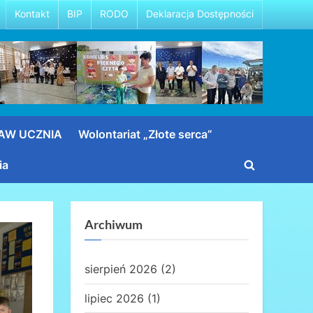
Kontakt
BIP
RODO
Deklaracja Dostępności
RAW UCZNIA
Wolontariat „Złote serca”
ia
Toggle
search
form
Archiwum
sierpień 2026
(2)
lipiec 2026
(1)