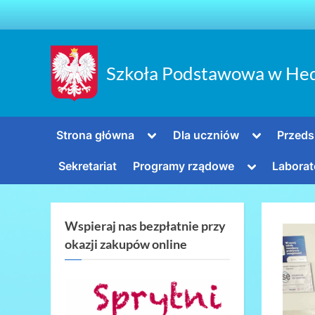
Skip
to
content
Szkoła Podstawowa w He
Toggle
Toggle
Strona główna
Dla uczniów
Przeds
sub-
sub-
menu
menu
Toggle
Sekretariat
Programy rządowe
Laborat
sub-
menu
Wspieraj nas bezpłatnie przy
okazji zakupów online