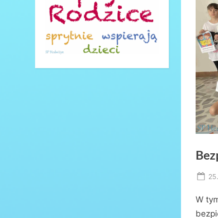
Bez
Po
25
on
W tym
bezpi