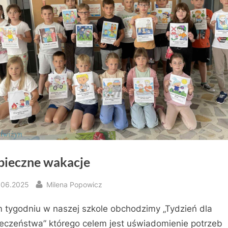
pieczne wakacje
sted
By
.06.2025
Milena Popowicz
 tygodniu w naszej szkole obchodzimy „Tydzień dla
eczeństwa” którego celem jest uświadomienie potrzeb