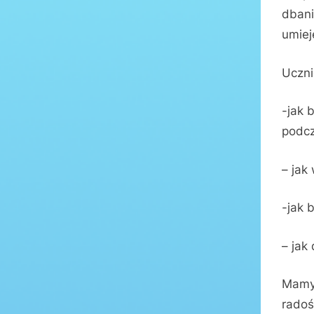
dbani
umiej
Uczni
-jak 
podcz
– jak
-jak 
– jak
Mamy 
radoś