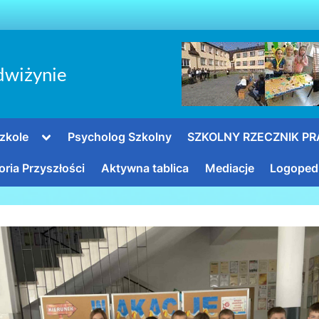
dwiżynie
Toggle
zkole
Psycholog Szkolny
SZKOLNY RZECZNIK P
sub-
menu
oria Przyszłości
Aktywna tablica
Mediacje
Logoped