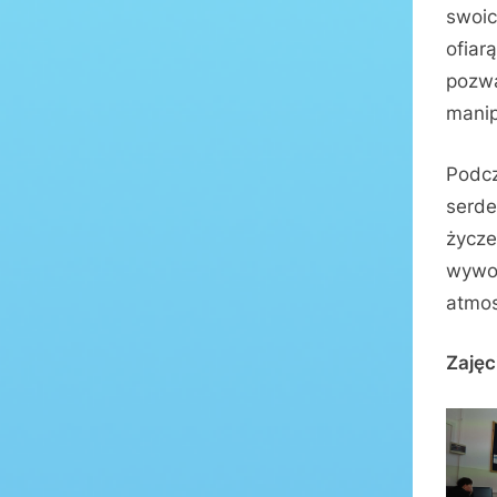
swoic
ofiar
pozwa
manip
Podcz
serde
życze
wywoł
atmos
Zajęc