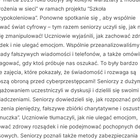
ożenia w sieci” w ramach projektu “Szkoła
ypokoleniowa”. Ponowne spotkanie się , aby wspólnie
wać świat cyfrowy – tym razem seniorzy uczyli się, jak n
ię zmanipulować! Uczniowie wyjaśnili, jak zachować zd
dek i nie ulegać emocjom. Wspólnie przeanalizowaliśmy
łady fałszywych wiadomości i telefonów, a także omówi
eagować, gdy ktoś próbuje nas oszukać. To były bardzo
 zajęcia, które pokazały, że świadomość i rozwaga są
pszą obroną przed cyberprzestępcami! Seniorzy z duży
ażowaniem uczestniczyli w dyskusji i dzielili się swoimi
adczeniami. Seniorzy dowiedzieli się, jak rozpoznać pr
zenia pieniędzy, fałszywe zbiórki charytatywne i oszus
nuczka”. Uczniowie tłumaczyli, jak nie ulegać emocjom,
wać zdrowy rozsądek i nie podejmować pochopnych de
sowych. Seniorzy poznali także metody zabezpieczania