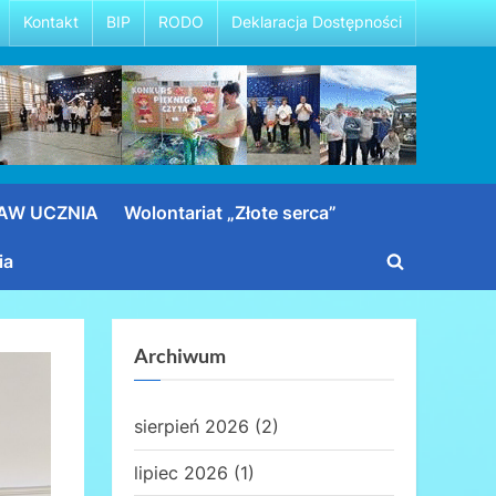
Kontakt
BIP
RODO
Deklaracja Dostępności
RAW UCZNIA
Wolontariat „Złote serca”
ia
Toggle
search
form
Archiwum
sierpień 2026
(2)
lipiec 2026
(1)