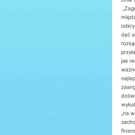
„Zagr
międz
odkry
dać s
rozsą
przyk
jak r
ważne
najle
zaang
doświ
wyłud
„na w
zacho
finan