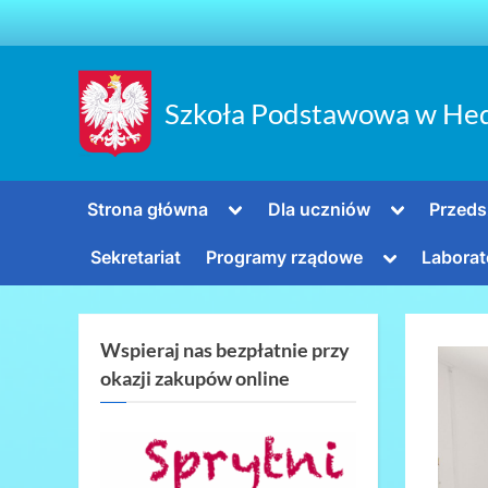
Skip
to
content
Szkoła Podstawowa w He
Toggle
Toggle
Strona główna
Dla uczniów
Przeds
sub-
sub-
menu
menu
Toggle
Sekretariat
Programy rządowe
Laborat
sub-
menu
Wspieraj nas bezpłatnie przy
okazji zakupów online