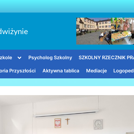
dwiżynie
Toggle
zkole
Psycholog Szkolny
SZKOLNY RZECZNIK P
sub-
menu
oria Przyszłości
Aktywna tablica
Mediacje
Logoped