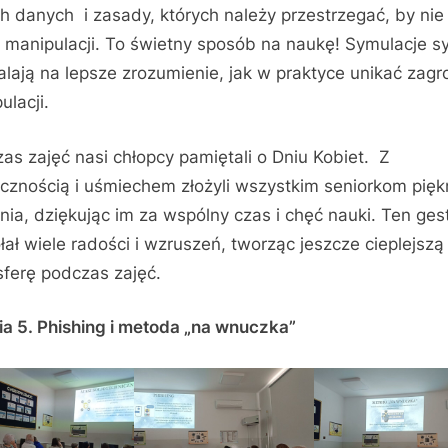
h danych i zasady, których należy przestrzegać, by nie
ą manipulacji. To świetny sposób na naukę! Symulacje sy
lają na lepsze zrozumienie, jak w praktyce unikać zagr
ulacji.
as zajęć nasi chłopcy pamiętali o Dniu Kobiet. Z
cznością i uśmiechem złożyli wszystkim seniorkom pięk
nia, dziękując im za wspólny czas i chęć nauki. Ten ges
ał wiele radości i wzruszeń, tworząc jeszcze cieplejszą
ferę podczas zajęć.
ia 5. Phishing i metoda „na wnuczka”