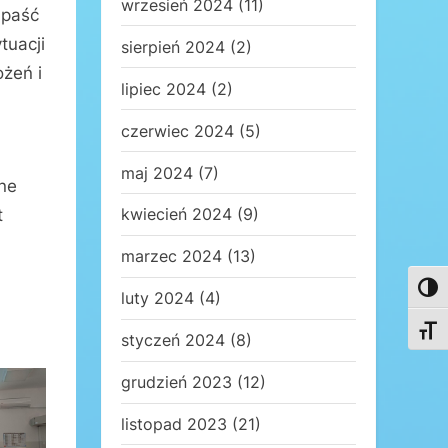
wrzesień 2024
(11)
 paść
tuacji
sierpień 2024
(2)
ożeń i
lipiec 2024
(2)
czerwiec 2024
(5)
maj 2024
(7)
ne
kwiecień 2024
(9)
t
marzec 2024
(13)
Toggl
luty 2024
(4)
Toggl
styczeń 2024
(8)
grudzień 2023
(12)
listopad 2023
(21)