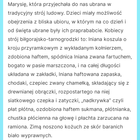
Marysię, która przyjechała do nas ubrana w
tradycyjny strój ludowy. Dzieci miały możliwość
obejrzenia z bliska ubioru, w którym na co dzień i
od święta ubrane były ich praprababcie. Kobiecy
strój biłgorajsko-tarnogrodzki to: lniana koszula o
kroju przyramkowym z wykładanym kołnierzem,
zdobiona haftem, spódnica lniana zwana fartuchem,
bogato w pasie marszczona, i na całej długości
układana w zakładki, lniana haftowana zapaska,
chodaki, czepiec zwany chamełką, składający się z
drewnianej obrączki, rozpostartego na niej
siatkowego czepka i zatyczki, „nadkrywka” czyli
płat płótna, ozdobiona haftem sukmana, płótnianka,
chustka płócienna na głowę i płachta zarzucana na
ramiona. Zimą noszono kożuch ze skór baranich
biało wyprawnych.