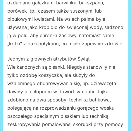
ozdabiano gałązkami barwinku, bukszpanu,
borówek itp., czasem także suszonymi lub
bibułowymi kwiatami. Na wsiach palma była
używana jako kropidło do święconej wody, sadzono
ją w polu, aby chroniła zasiewy, natomiast same
„kotki” z bazi połykano, co miało zapewnić zdrowie.
Jednym z głównych atrybutów Świąt
Wielkanocnych są pisanki. Niegdyś stanowiły nie
tylko ozdobę koszyczka, ale służyły do
wzajemnego obdarowywania się, np. dziewczęta
dawały je chłopcom w dowód sympatii. Jajka
zdobiono na dwa sposoby: techniką batikową,
polegającą na rozprowadzaniu gorącego wosku
pszczelego specjalnym pisakiem lub techniką
zeskrobywania pomalowanej skorupki przy pomocy