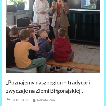
„Poznajemy nasz region – tradycje i
zwyczaje na Ziemi Biłgorajskiej”.
Posted
By
31.03.2025
Renata Zań
on