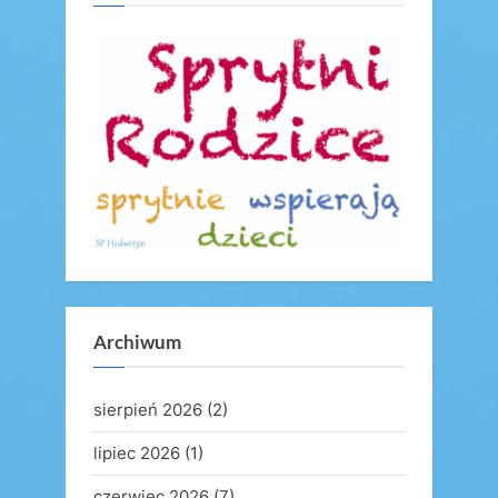
s
o
P
s
o
t
s
:
t
:
Archiwum
sierpień 2026
(2)
lipiec 2026
(1)
czerwiec 2026
(7)