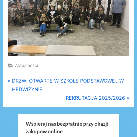
Aktualności
Nawigacja
P
DRZWI OTWARTE W SZKOLE PODSTAWOWEJ W
r
HEDWIŻYNIE
wpisu
e
N
REKRUTACJA 2025/2026
v
e
i
x
o
t
Wspieraj nas bezpłatnie przy okazji
zakupów online
u
P