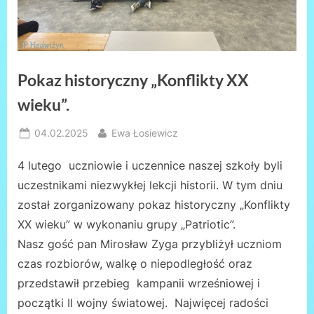
Pokaz historyczny „Konflikty XX
wieku”.
Posted
By
04.02.2025
Ewa Łosiewicz
on
4 lutego uczniowie i uczennice naszej szkoły byli
uczestnikami niezwykłej lekcji historii. W tym dniu
został zorganizowany pokaz historyczny „Konflikty
XX wieku” w wykonaniu grupy „Patriotic”.
Nasz gość pan Mirosław Zyga przybliżył uczniom
czas rozbiorów, walkę o niepodległość oraz
przedstawił przebieg kampanii wrześniowej i
początki II wojny światowej. Najwięcej radości