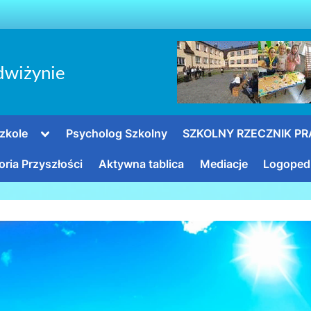
dwiżynie
Toggle
zkole
Psycholog Szkolny
SZKOLNY RZECZNIK P
sub-
menu
oria Przyszłości
Aktywna tablica
Mediacje
Logoped