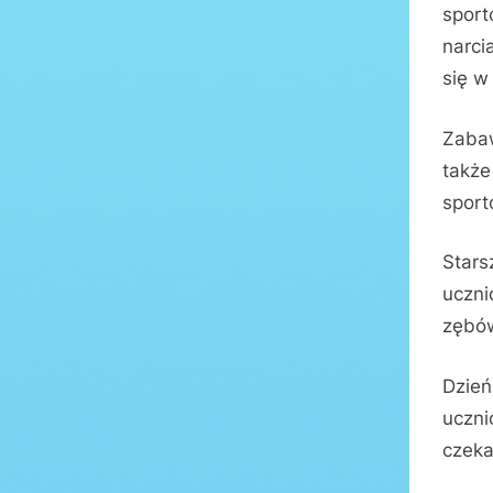
sport
narci
się w
Zabaw
także
spor
Stars
uczni
zębów
Dzień
uczni
czeka