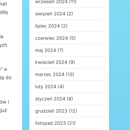
wrzesień 2024
(11)
mat
liły
sierpień 2024
(2)
lipiec 2024
(2)
le
czerwiec 2024
(5)
ych
maj 2024
(7)
kwiecień 2024
(9)
” a
marzec 2024
(13)
tą do
luty 2024
(4)
styczeń 2024
(8)
ów i
już
grudzień 2023
(12)
listopad 2023
(21)