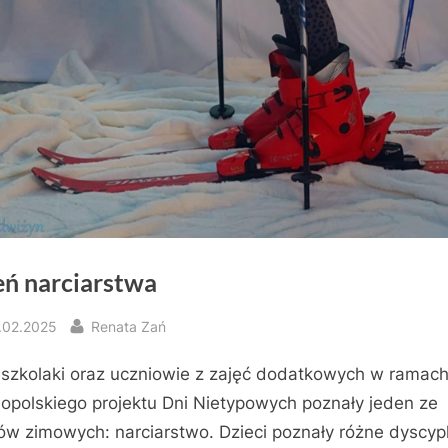
eń narciarstwa
sted
By
.02.2025
Renata Zań
szkolaki oraz uczniowie z zajęć dodatkowych w ramac
opolskiego projektu Dni Nietypowych poznały jeden ze
ów zimowych: narciarstwo. Dzieci poznały różne dyscypl