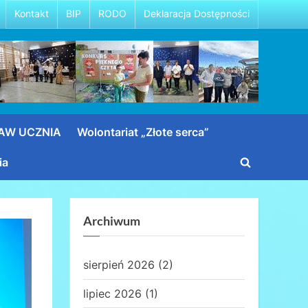
Kontakt
BIP
RODO
Deklaracja Dostępności
RAW UCZNIA
Wolontariat „Złote serca”
ia
Toggle
search
form
Archiwum
sierpień 2026
(2)
lipiec 2026
(1)