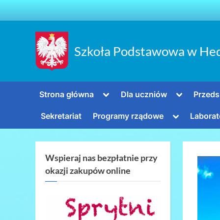
Skip
to
content
Szkoła Podstawowa w He
Toggle
Toggle
Strona główna
Dla uczniów
Przeds
sub-
sub-
menu
menu
Toggle
Sekretariat
Programy rządowe
Laborat
sub-
menu
Wspieraj nas bezpłatnie przy
okazji zakupów online