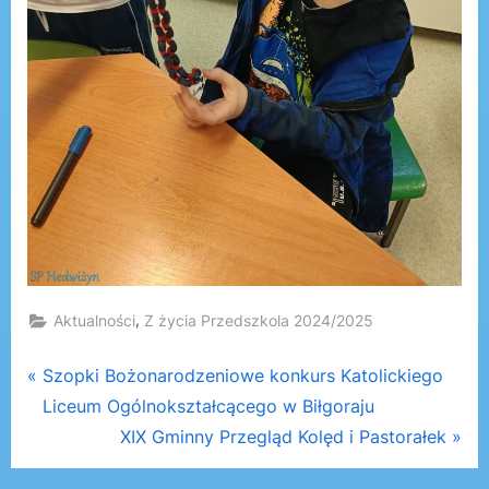
,
Aktualności
Z życia Przedszkola 2024/2025
Nawigacja
P
Szopki Bożonarodzeniowe konkurs Katolickiego
r
Liceum Ogólnokształcącego w Biłgoraju
wpisu
e
N
XIX Gminny Przegląd Kolęd i Pastorałek
v
e