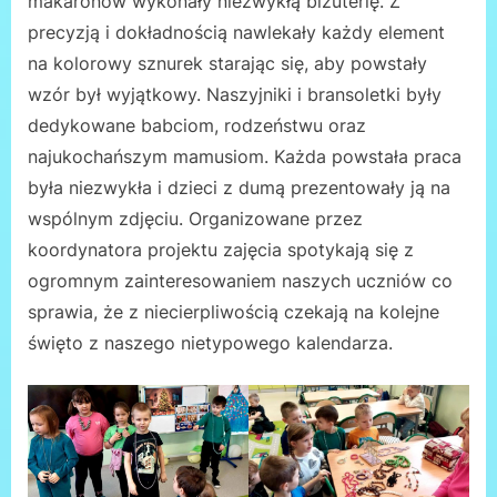
makaronów wykonały niezwykłą biżuterię. Z
precyzją i dokładnością nawlekały każdy element
na kolorowy sznurek starając się, aby powstały
wzór był wyjątkowy. Naszyjniki i bransoletki były
dedykowane babciom, rodzeństwu oraz
najukochańszym mamusiom. Każda powstała praca
była niezwykła i dzieci z dumą prezentowały ją na
wspólnym zdjęciu. Organizowane przez
koordynatora projektu zajęcia spotykają się z
ogromnym zainteresowaniem naszych uczniów co
sprawia, że z niecierpliwością czekają na kolejne
święto z naszego nietypowego kalendarza.