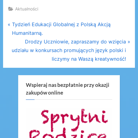
Aktualności
Nawigacja
P
Tydzień Edukacji Globalnej z Polską Akcją
r
Humanitarną.
wpisu
e
N
Drodzy Uczniowie, zapraszamy do wzięcia
v
e
udziału w konkursach promujących język polski i
i
x
liczymy na Waszą kreatywność!
o
t
u
P
s
o
Wspieraj nas bezpłatnie przy okazji
zakupów online
P
s
o
t
s
:
t
: