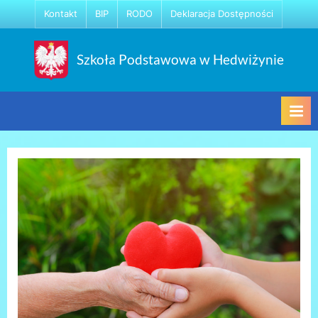
Skip
Kontakt
BIP
RODO
Deklaracja Dostępności
to
content
Szkoła Podstawowa w Hedwiżynie