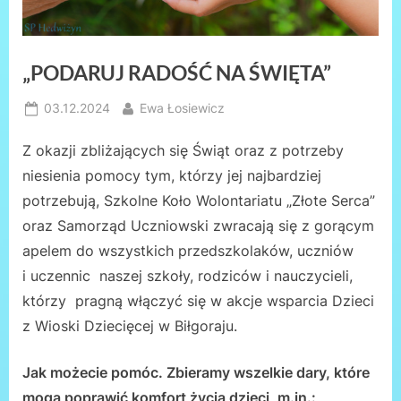
„PODARUJ RADOŚĆ NA ŚWIĘTA”
Posted
By
03.12.2024
Ewa Łosiewicz
on
Z okazji zbliżających się Świąt oraz z potrzeby
niesienia pomocy tym, którzy jej najbardziej
potrzebują, Szkolne Koło Wolontariatu „Złote Serca”
oraz Samorząd Uczniowski zwracają się z gorącym
apelem do wszystkich przedszkolaków, uczniów
i uczennic naszej szkoły, rodziców i nauczycieli,
którzy pragną włączyć się w akcje wsparcia Dzieci
z Wioski Dziecięcej w Biłgoraju.
Jak możecie pomóc. Zbieramy wszelkie dary, które
mogą poprawić komfort życia dzieci, m.in.: