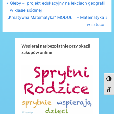
Nawigacja
P
Gleby – projekt edukacyjny na lekcjach geografii
r
w klasie siódmej
wpisu
N
e
„Kreatywna Matematyka” MODUŁ II – Matematyka
e
v
w sztuce
x
i
t
o
P
u
Wspieraj nas bezpłatnie przy okazji
zakupów online
o
s
s
P
t
o
:
s
Toggl
t
:
Toggl