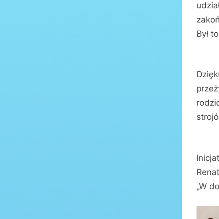
udzia
zakoń
Był t
Dzięk
przeż
rodzi
stroj
Inicj
Renat
„W do