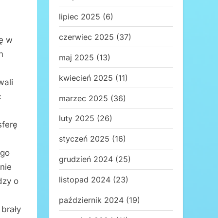
lipiec 2025
(6)
czerwiec 2025
(37)
ię w
n
maj 2025
(13)
kwiecień 2025
(11)
wali
c
marzec 2025
(36)
luty 2025
(26)
sferę
styczeń 2025
(16)
ego
grudzień 2024
(25)
nie
listopad 2024
(23)
dzy o
październik 2024
(19)
 brały