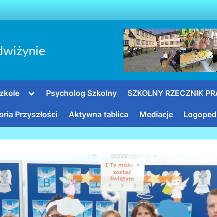
dwiżynie
Toggle
zkole
Psycholog Szkolny
SZKOLNY RZECZNIK P
sub-
menu
oria Przyszłości
Aktywna tablica
Mediacje
Logoped