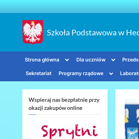
Skip
to
content
Szkoła Podstawowa w He
Toggle
Toggle
Strona główna
Dla uczniów
Przeds
sub-
sub-
menu
menu
Toggle
Sekretariat
Programy rządowe
Laborat
sub-
menu
Wspieraj nas bezpłatnie przy
okazji zakupów online