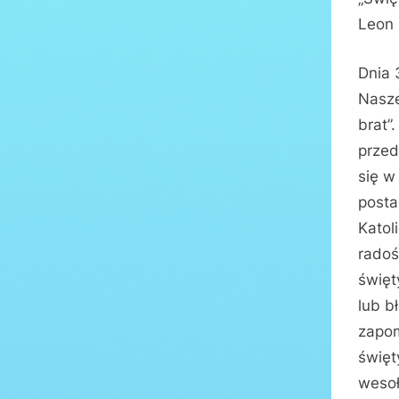
Leon 
Dnia 
Nasze
brat”
przed
się w
posta
Katol
radoś
święt
lub b
zapom
święt
wesoł