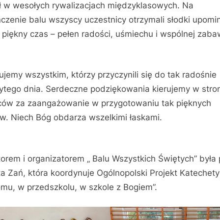
ł w wesołych rywalizacjach międzyklasowych. Na
czenie balu wszyscy uczestnicy otrzymali słodki upomi
o piękny czas – pełen radości, uśmiechu i wspólnej zaba
ujemy wszystkim, którzy przyczynili się do tak radośnie
ytego dnia. Serdeczne podziękowania kierujemy w stro
ców za zaangażowanie w przygotowaniu tak pięknych
ów. Niech Bóg obdarza wszelkimi łaskami.
atorem i organizatorem „ Balu Wszystkich Świętych” była 
a Zań, która koordynuje Ogólnopolski Projekt Katechet
mu, w przedszkolu, w szkole z Bogiem”.