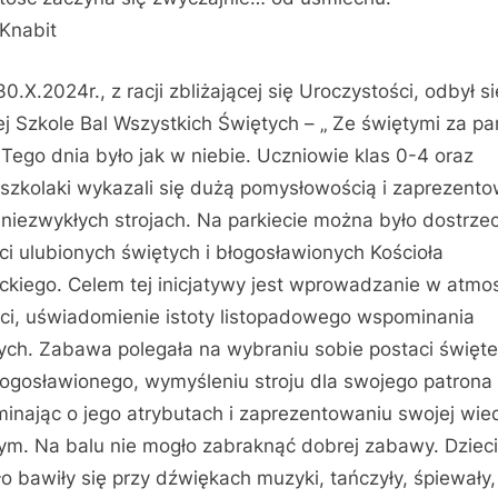
Knabit
30.X.2024r., z racji zbliżającej się Uroczystości, odbył s
j Szkole Bal Wszystkich Świętych – „ Ze świętymi za pa
. Tego dnia było jak w niebie. Uczniowie klas 0-4 oraz
szkolaki wykazali się dużą pomysłowością i zaprezento
 niezwykłych strojach. Na parkiecie można było dostrze
ci ulubionych świętych i błogosławionych Kościoła
ickiego. Celem tej inicjatywy jest wprowadzanie w atmo
ci, uświadomienie istoty listopadowego wspominania
ych. Zabawa polegała na wybraniu sobie postaci święt
łogosławionego, wymyśleniu stroju dla swojego patrona 
inając o jego atrybutach i zaprezentowaniu swojej wie
ym. Na balu nie mogło zabraknąć dobrej zabawy. Dzieci
o bawiły się przy dźwiękach muzyki, tańczyły, śpiewały,