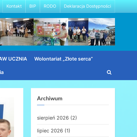
Kontakt
BIP
RODO
Deklaracja Dostępności
RAW UCZNIA
Wolontariat „Złote serca”
ia
Toggle
search
form
Archiwum
sierpień 2026
(2)
lipiec 2026
(1)