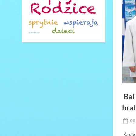
Bal
brat
Po
06
on
„Świę