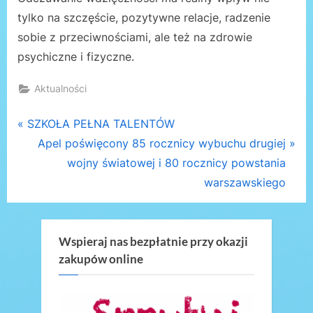
tylko na szczęście, pozytywne relacje, radzenie
sobie z przeciwnościami, ale też na zdrowie
psychiczne i fizyczne.
Aktualności
Nawigacja
P
SZKOŁA PEŁNA TALENTÓW
r
N
Apel poświęcony 85 rocznicy wybuchu drugiej
wpisu
e
e
wojny światowej i 80 rocznicy powstania
v
x
warszawskiego
i
t
o
P
u
o
Wspieraj nas bezpłatnie przy okazji
zakupów online
s
s
P
t
o
: