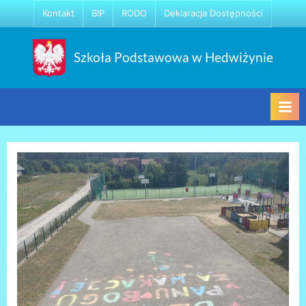
Skip
Kontakt
BIP
RODO
Deklaracja Dostępności
to
content
Szkoła Podstawowa w Hedwiżynie