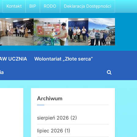
Kontakt
BIP
RODO
Deklaracja Dostępności
RAW UCZNIA
Wolontariat „Złote serca”
ia
Toggle
search
form
Archiwum
sierpień 2026
(2)
lipiec 2026
(1)