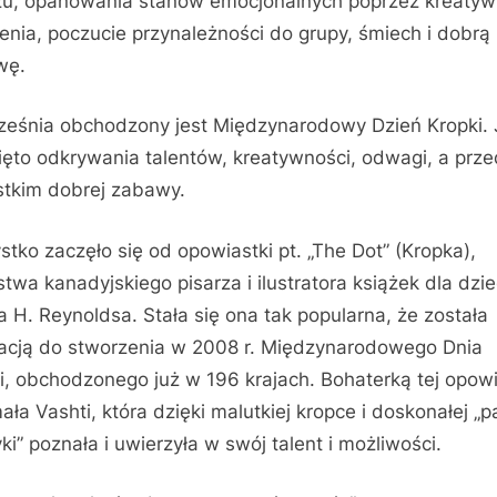
u, opanowania stanów emocjonalnych poprzez kreaty
enia, poczucie przynależności do grupy, śmiech i dobrą
wę.
ześnia obchodzony jest Międzynarodowy Dzień Kropki. 
ięto odkrywania talentów, kreatywności, odwagi, a prz
tkim dobrej zabawy.
tko zaczęło się od opowiastki pt. „The Dot” (Kropka),
stwa kanadyjskiego pisarza i ilustratora książek dla dzie
a H. Reynoldsa. Stała się ona tak popularna, że została
racją do stworzenia w 2008 r. Międzynarodowego Dnia
i, obchodzonego już w 196 krajach. Bohaterką tej opowi
mała Vashti, która dzięki malutkiej kropce i doskonałej „p
yki” poznała i uwierzyła w swój talent i możliwości.