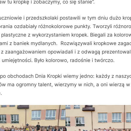
aw tu kropkę i zobaczymy, co się stanie”.
uczniowie i przedszkolaki postawili w tym dniu dużo kro
brania ozdabiały różnokolorowe punkty. Tworzyli różnor
 plastyczne z wykorzystaniem kropek. Biegali za koloro
ami z baniek mydlanych. Rozwiązywali kropkowe zaga
 z zaangażowaniem opowiadali i z odwagą prezentowal
 umiejętności. Było kolorowo, radośnie i twórczo.
po obchodach Dnia Kropki wiemy jedno: każdy z naszy
ów ma ogromny talent, wierzymy w nich, a oni wierzą w
.