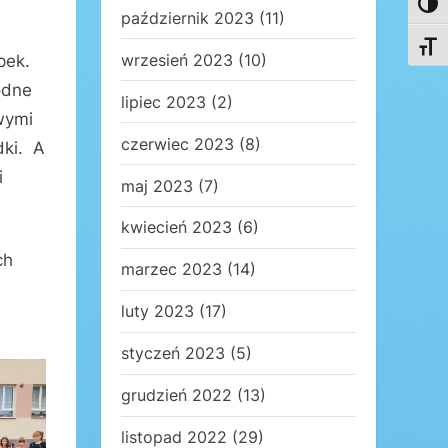
Toggl
październik 2023
(11)
Toggl
wrzesień 2023
(10)
pek.
odne
lipiec 2023
(2)
wymi
czerwiec 2023
(8)
dki. A
i
maj 2023
(7)
kwiecień 2023
(6)
ch
marzec 2023
(14)
luty 2023
(17)
styczeń 2023
(5)
grudzień 2022
(13)
listopad 2022
(29)