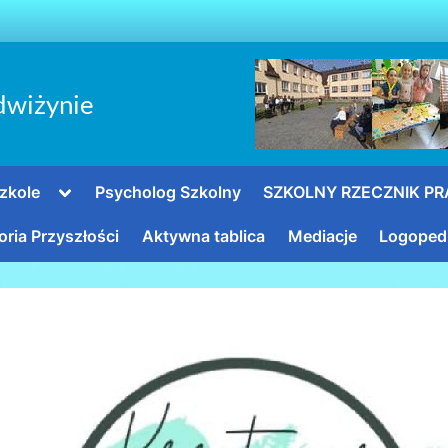
dwiżynie
Toggle
zkole
Psycholog Szkolny
SZKOLNY RZECZNIK P
sub-
menu
oria Przyszłości
Aktywna tablica
Mediacje
Logoped