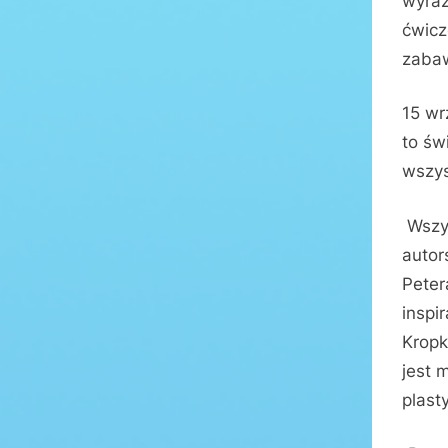
wyraz
ćwicz
zaba
15 wr
to św
wszys
Wszys
autor
Peter
inspi
Kropk
jest 
plast