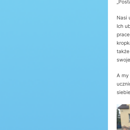
„Post
Nasi 
Ich u
prace
kropk
także
swoje
A my 
uczni
siebie