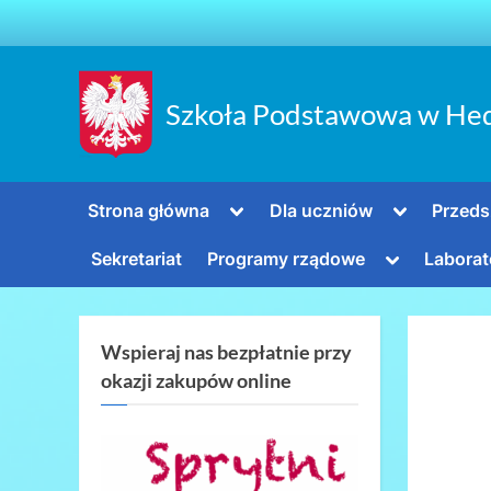
Skip
to
content
Szkoła Podstawowa w He
Toggle
Toggle
Strona główna
Dla uczniów
Przeds
sub-
sub-
menu
menu
Toggle
Sekretariat
Programy rządowe
Laborat
sub-
menu
Wspieraj nas bezpłatnie przy
okazji zakupów online