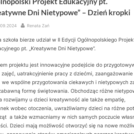
lnopolski Projekt Edukacyjny pt.
eatywne Dni Nietypowe” – Dzień kropki
sted
By
.09.2024
Renata Zań
 szkoła bierze udział w II Edycji Ogólnopolskiego Projek
cyjnego pt. „Kreatywne Dni Nietypowe”.
 projektu jest innowacyjne podejście do przygotowy
 zajęć, uatrakcyjnienie pracy z dziećmi, zaangażowanie
i we wspólne przygotowania ciekawych i nietypowych z
zabawną formę świętowania. Obchodząc różne nietyp
a rozwijamy u dzieci kreatywność ale także empatię,
nek wobec otoczenia, uwrażliwiamy dzieci na różne po
ząt a także wzmacniamy w nich samych poczucie włas
ści. Dzieci mają możliwość otworzyć się na nowe możli