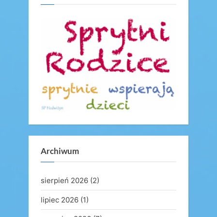
u
o
s
s
P
t
o
:
s
t
:
Archiwum
sierpień 2026
(2)
lipiec 2026
(1)