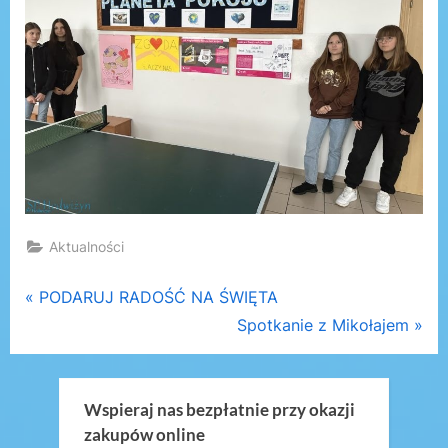
Aktualności
Nawigacja
P
PODARUJ RADOŚĆ NA ŚWIĘTA
r
N
Spotkanie z Mikołajem
wpisu
e
e
v
x
i
t
Wspieraj nas bezpłatnie przy okazji
zakupów online
o
P