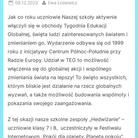
Posted
By
08.12.2023
Ewa Łosiewicz
on
Jak co roku uczniowie Naszej szkoły aktywnie
włączyli się w obchody Tygodnia Edukacji
Globalnej, święta ludzi zainteresowanych światem i
zmienianiem go. Wydarzenie odbywa się od 1999
roku z inicjatywy Centrum Północ-Południe przy
Radzie Europy. Udział w TEG to możliwość
włączenia się do globalnej akcji i wspólnego
zmieniania świata na lepszy! To święto wszystkich,
którym bliskie jest działanie na rzecz globalnych
wyzwań, a także możliwość budowania wspólnoty i
pokazania swojego zaangażowania.
Z tej okazji nasze szkolne zespoły „Hedwiżanie” –
uczniowie klasy 7 i 8, uczestniczyły w Festiwalu
Internetowym „Pokój dla planety. Planeta pokoju”.