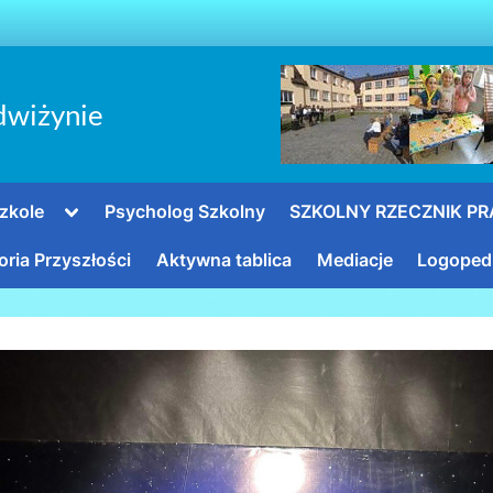
dwiżynie
Toggle
zkole
Psycholog Szkolny
SZKOLNY RZECZNIK P
sub-
menu
oria Przyszłości
Aktywna tablica
Mediacje
Logoped