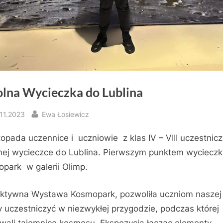
olna Wycieczka do Lublina
sted
By
.11.2023
Ewa Łosiewicz
stopada uczennice i uczniowie z klas IV – VIII uczestnicz
nej wycieczce do Lublina. Pierwszym punktem wycieczki
park w galerii Olimp.
aktywna Wystawa Kosmopark, pozwoliła uczniom naszej
y uczestniczyć w niezwykłej przygodzie, podczas której
wali tajemnice kosmosu. Ekspozycja łącząc elementy