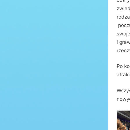
zwied
rodza
poczu
swoje
i gra
rzecz
Po ko
atrak
Wszys
nowyc