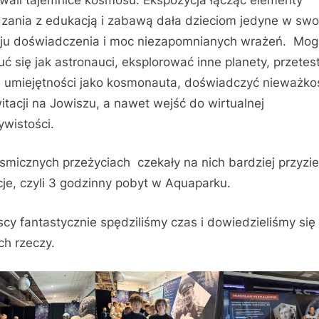
zania z edukacją i zabawą dała dzieciom jedyne w sw
ju doświadczenia i moc niezapomnianych wrażeń. Mogl
ć się jak astronauci, eksplorować inne planety, przete
 umiejętności jako kosmonauta, doświadczyć nieważko
witacji na Jowiszu, a nawet wejść do wirtualnej
ywistości.
smicznych przeżyciach czekały na nich bardziej przyzi
cje, czyli 3 godzinny pobyt w Aquaparku.
cy fantastycznie spędziliśmy czas i dowiedzieliśmy się
h rzeczy.