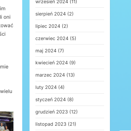
wrzesień 2024
(11)
oim
sierpień 2024
(2)
i oni
stować
lipiec 2024
(2)
ści
czerwiec 2024
(5)
maj 2024
(7)
kwiecień 2024
(9)
emie
marzec 2024
(13)
luty 2024
(4)
 wielu
styczeń 2024
(8)
grudzień 2023
(12)
listopad 2023
(21)