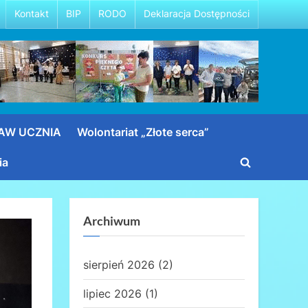
Kontakt
BIP
RODO
Deklaracja Dostępności
RAW UCZNIA
Wolontariat „Złote serca”
ia
Toggle
search
form
Archiwum
sierpień 2026
(2)
lipiec 2026
(1)