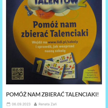
POMÓŻ NAM ZBIERAĆ TALENCIAKI!
Posted
By
06.09.2023
Renata Zań