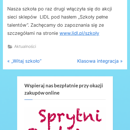
on
Nasza szkoła po raz drugi włączyła się do akcji
sieci sklepów LIDL pod hasłem „Szkoły pełne
talentów”. Zachęcamy do zapoznania się ze
szczegółami na stronie
www.lidl.pl/szkoły
Aktualności
Nawigacja
P
N
„Witaj szkoło”
Klasowa integracja
r
e
wpisu
e
x
v
t
Wspieraj nas bezpłatnie przy okazji
zakupów online
i
P
o
o
u
s
s
t
P
: