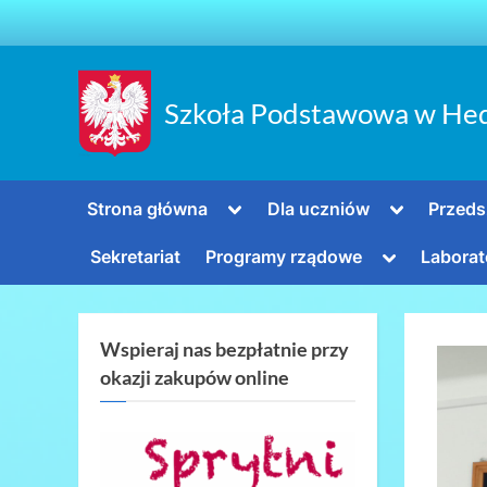
Skip
to
content
Szkoła Podstawowa w He
Toggle
Toggle
Strona główna
Dla uczniów
Przeds
sub-
sub-
menu
menu
Toggle
Sekretariat
Programy rządowe
Laborat
sub-
menu
Wspieraj nas bezpłatnie przy
okazji zakupów online