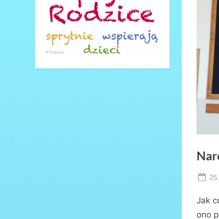
Nar
Po
25
on
Jak c
ono p