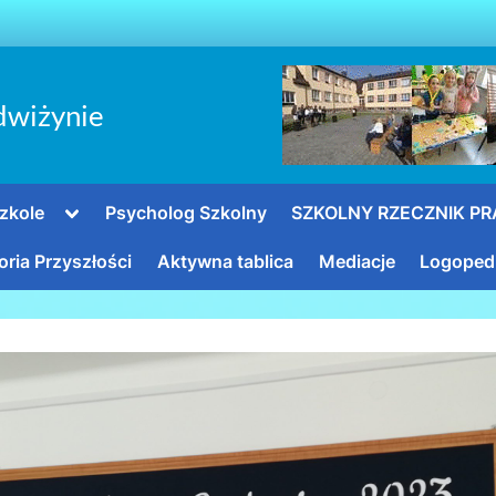
dwiżynie
Toggle
zkole
Psycholog Szkolny
SZKOLNY RZECZNIK P
sub-
menu
oria Przyszłości
Aktywna tablica
Mediacje
Logoped