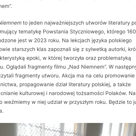
nem”.
Niemnem
to jeden najważniejszych utworów literatury po
mujący tematykę Powstania Styczniowego, którego 160
dzone jest w 2023 roku. Na lekcjach języka polskiego
owie starszych klas zapoznali się z sylwetką autorki, kr
kterystyką epoki, w której tworzyła oraz problematyką
u. Oglądali fragmenty filmu „Nad Niemnem”. W następ
czytali fragmenty utworu. Akcja ma na celu promowanie
lnictwa, propagowanie dział literatury polskiej, a także
nianie kulturowej i narodowej tożsamości Polaków. Na
 weźmiemy w niej udział w przyszłym roku. Będzie to j
a.