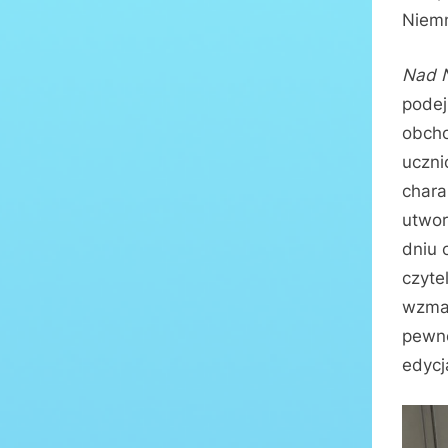
Niem
Nad 
podej
obcho
uczni
chara
utwor
dniu 
czyte
wzmac
pewno
edycj