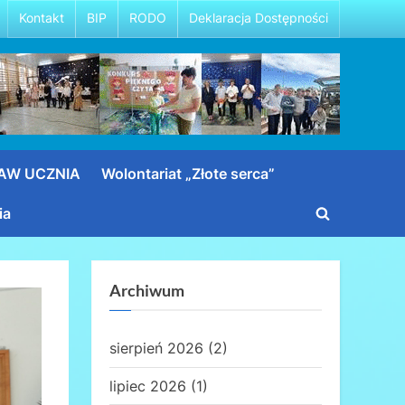
Kontakt
BIP
RODO
Deklaracja Dostępności
RAW UCZNIA
Wolontariat „Złote serca”
ia
Toggle
search
form
Archiwum
sierpień 2026
(2)
lipiec 2026
(1)