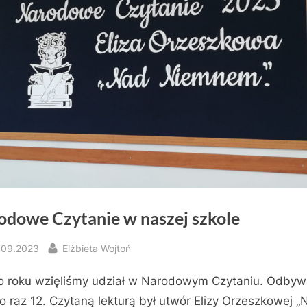
odowe Czytanie w naszej szkole
sted
By
.09.2023
Elżbieta Wojtoń
o roku wzięliśmy udział w Narodowym Czytaniu. Odbyw
o raz 12. Czytaną lekturą był utwór Elizy Orzeszkowej „