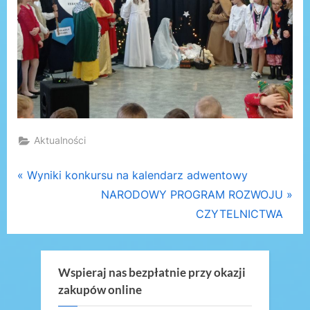
Aktualności
Nawigacja
P
Wyniki konkursu na kalendarz adwentowy
r
N
NARODOWY PROGRAM ROZWOJU
wpisu
e
e
CZYTELNICTWA
v
x
i
t
o
P
Wspieraj nas bezpłatnie przy okazji
zakupów online
u
o