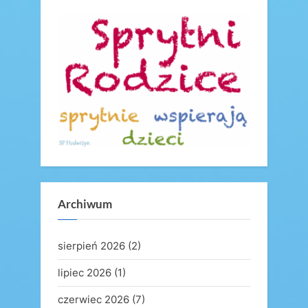
s
s
P
t
o
:
s
t
:
Archiwum
sierpień 2026
(2)
lipiec 2026
(1)
czerwiec 2026
(7)