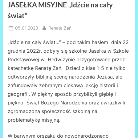
JASEŁKA MISYJNE „Idźcie na cały
świat”
Posted
By
05.01.2023
Renata Zań
on
„Idźcie na cały świat…” – pod takim hasłem dnia 22
grudnia 2022r. odbyły się szkolne Jasełka w Szkole
Podstawowej w Hedwiżynie przygotowane przez
katechetkę Renatę Zań. Dzieci z klas 1-5 nie tylko
odtworzyły biblijną scenę narodzenia Jezusa, ale
zafundowały zebranym ciekawą lekcję historii i
geografii. W piękny sposób przybliżyli głębię i
piękno Świąt Bożego Narodzenia oraz uwrażliwili
zgromadzoną społeczność szkolną na
problematykę misyjną.
W barwnym orszaku do nowonarodzonego