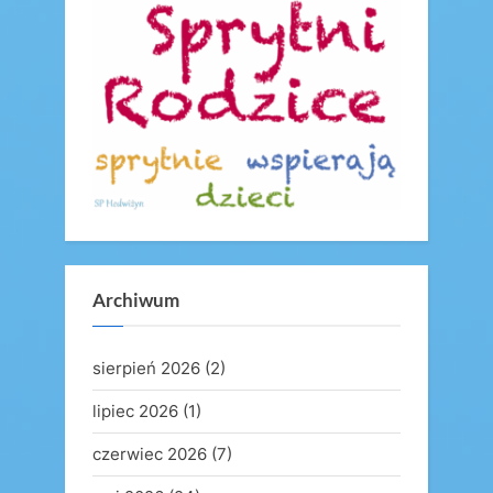
s
s
P
t
o
:
s
t
:
Archiwum
sierpień 2026
(2)
lipiec 2026
(1)
czerwiec 2026
(7)