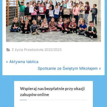
Z życia Przedszkola 2022/2023
Nawigacja
P
Aktywna tablica
r
N
Spotkanie ze Świętym Mikołajem
wpisu
e
e
v
x
i
t
Wspieraj nas bezpłatnie przy okazji
zakupów online
o
P
u
o