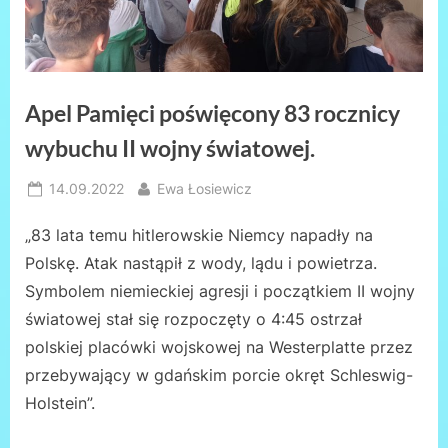
Apel Pamięci poświęcony 83 rocznicy
wybuchu II wojny światowej.
Posted
By
14.09.2022
Ewa Łosiewicz
on
„83 lata temu hitlerowskie Niemcy napadły na
Polskę. Atak nastąpił z wody, lądu i powietrza.
Symbolem niemieckiej agresji i początkiem II wojny
światowej stał się rozpoczęty o 4:45 ostrzał
polskiej placówki wojskowej na Westerplatte przez
przebywający w gdańskim porcie okręt Schleswig-
Holstein”.