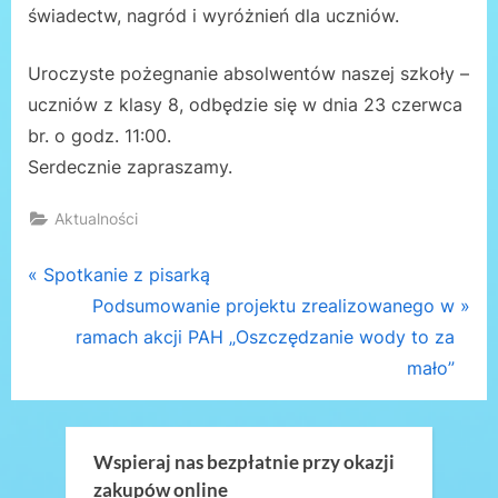
świadectw, nagród i wyróżnień dla uczniów.
Uroczyste pożegnanie absolwentów naszej szkoły –
uczniów z klasy 8, odbędzie się w dnia 23 czerwca
br. o godz. 11:00.
Serdecznie zapraszamy.
Aktualności
Nawigacja
P
Spotkanie z pisarką
r
N
Podsumowanie projektu zrealizowanego w
wpisu
e
e
ramach akcji PAH „Oszczędzanie wody to za
v
x
mało”
i
t
o
P
u
o
Wspieraj nas bezpłatnie przy okazji
zakupów online
s
s