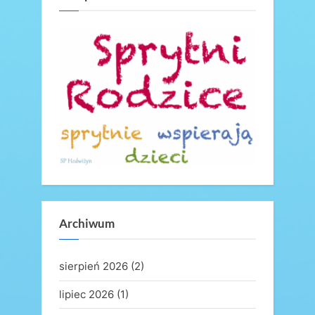
P
t
o
:
s
t
:
Archiwum
sierpień 2026
(2)
lipiec 2026
(1)