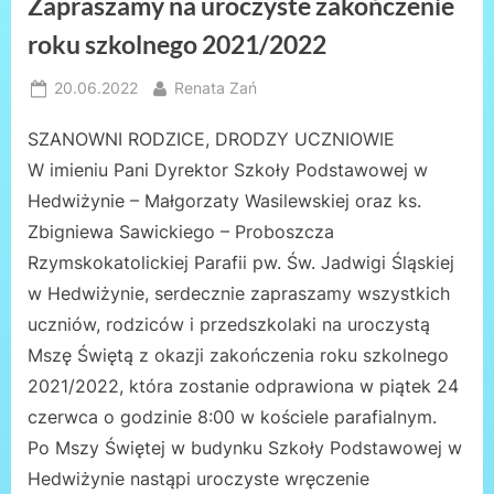
Zapraszamy na uroczyste zakończenie
roku szkolnego 2021/2022
Posted
By
20.06.2022
Renata Zań
on
SZANOWNI RODZICE, DRODZY UCZNIOWIE
W imieniu Pani Dyrektor Szkoły Podstawowej w
Hedwiżynie – Małgorzaty Wasilewskiej oraz ks.
Zbigniewa Sawickiego – Proboszcza
Rzymskokatolickiej Parafii pw. Św. Jadwigi Śląskiej
w Hedwiżynie, serdecznie zapraszamy wszystkich
uczniów, rodziców i przedszkolaki na uroczystą
Mszę Świętą z okazji zakończenia roku szkolnego
2021/2022, która zostanie odprawiona w piątek 24
czerwca o godzinie 8:00 w kościele parafialnym.
Po Mszy Świętej w budynku Szkoły Podstawowej w
Hedwiżynie nastąpi uroczyste wręczenie