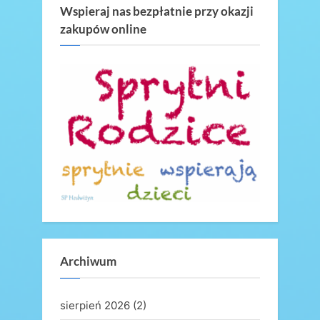
P
o
Wspieraj nas bezpłatnie przy okazji
zakupów online
o
u
s
s
t
P
:
o
s
t
:
Archiwum
sierpień 2026
(2)