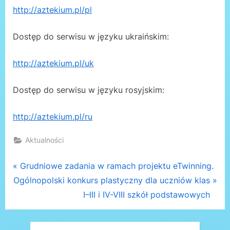
http://aztekium.pl/pl
Dostęp do serwisu w języku ukraińskim:
http://aztekium.pl/uk
Dostęp do serwisu w języku rosyjskim:
http://aztekium.pl/ru
Aktualności
Nawigacja
P
Grudniowe zadania w ramach projektu eTwinning.
N
r
Ogólnopolski konkurs plastyczny dla uczniów klas
wpisu
e
e
I–III i IV-VIII szkół podstawowych
x
v
t
i