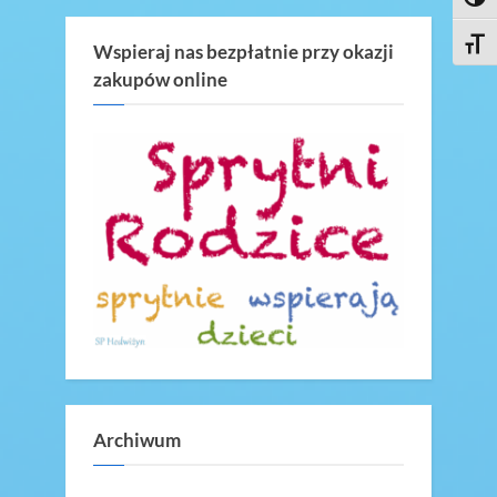
Toggl
v
x
Toggl
i
t
Wspieraj nas bezpłatnie przy okazji
zakupów online
o
P
u
o
s
s
P
t
o
:
s
t
:
Archiwum