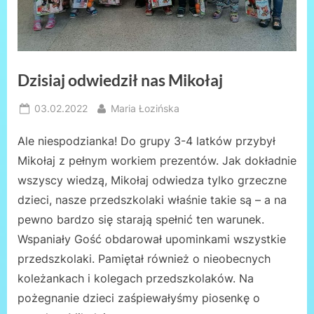
Dzisiaj odwiedził nas Mikołaj
Posted
By
03.02.2022
Maria Łozińska
on
Ale niespodzianka! Do grupy 3-4 latków przybył
Mikołaj z pełnym workiem prezentów. Jak dokładnie
wszyscy wiedzą, Mikołaj odwiedza tylko grzeczne
dzieci, nasze przedszkolaki właśnie takie są – a na
pewno bardzo się starają spełnić ten warunek.
Wspaniały Gość obdarował upominkami wszystkie
przedszkolaki. Pamiętał również o nieobecnych
koleżankach i kolegach przedszkolaków. Na
pożegnanie dzieci zaśpiewałyśmy piosenkę o