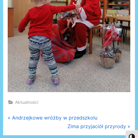
Aktualności
Nawigacja
P
Andrzejkowe wróżby w przedszkolu
r
N
Zima przyjaciół przyrody
wpisu
e
e