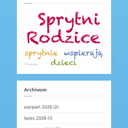
u
o
s
s
P
t
o
:
s
t
:
Archiwum
sierpień 2026
(2)
lipiec 2026
(1)