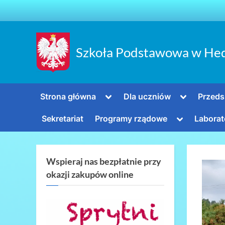
Skip
to
content
Szkoła Podstawowa w He
Toggle
Toggle
Strona główna
Dla uczniów
Przeds
sub-
sub-
menu
menu
Toggle
Sekretariat
Programy rządowe
Laborat
sub-
menu
Wspieraj nas bezpłatnie przy
okazji zakupów online