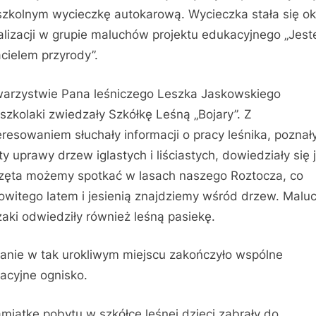
szkolnym wycieczkę autokarową. Wycieczka stała się ok
alizacji w grupie maluchów projektu edukacyjnego „Jes
acielem przyrody”.
arzystwie Pana leśniczego Leszka Jaskowskiego
szkolaki zwiedzały Szkółkę Leśną „Bojary”. Z
eresowaniem słuchały informacji o pracy leśnika, poznał
ty uprawy drzew iglastych i liściastych, dowiedziały się 
zęta możemy spotkać w lasach naszego Roztocza, co
witego latem i jesienią znajdziemy wśród drzew. Maluc
zaki odwiedziły również leśną pasiekę.
anie w tak urokliwym miejscu zakończyło wspólne
racyjne ognisko.
miątkę pobytu w szkółce leśnej dzieci zabrały do