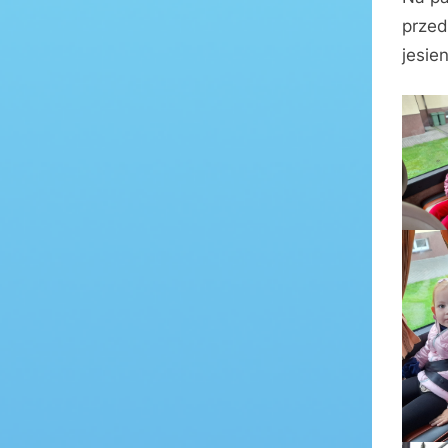
przed
jesien