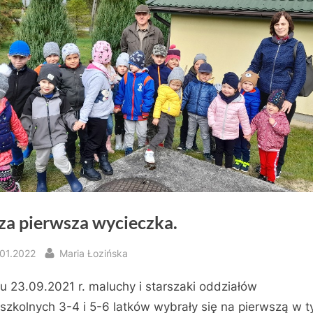
za pierwsza wycieczka.
sted
By
.01.2022
Maria Łozińska
u 23.09.2021 r. maluchy i starszaki oddziałów
szkolnych 3-4 i 5-6 latków wybrały się na pierwszą w 