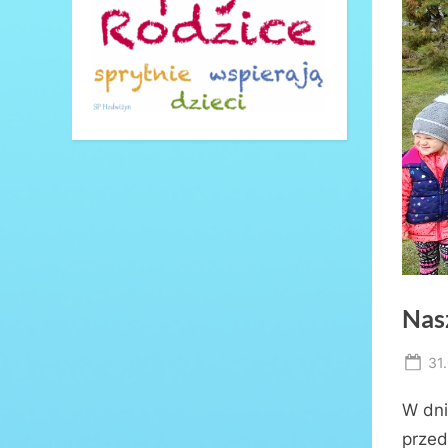
Nas
Po
31
on
W dni
przed