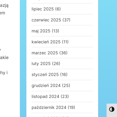
azją
lipiec 2025
(6)
tem
czerwiec 2025
(37)
maj 2025
(13)
kwiecień 2025
(11)
y
marzec 2025
(36)
jakie
luty 2025
(26)
hy i
styczeń 2025
(16)
grudzień 2024
(25)
listopad 2024
(23)
październik 2024
(19)
Toggl