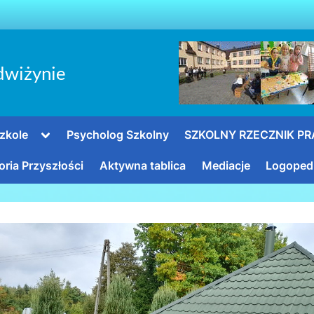
dwiżynie
Toggle
zkole
Psycholog Szkolny
SZKOLNY RZECZNIK P
sub-
menu
oria Przyszłości
Aktywna tablica
Mediacje
Logoped