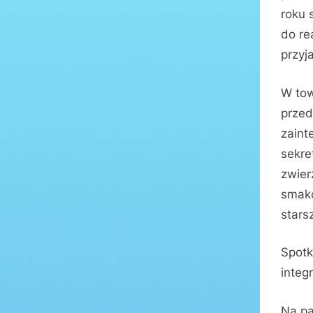
roku 
do re
przyj
W tow
przed
zaint
sekre
zwier
smako
stars
Spotk
integ
Na pa