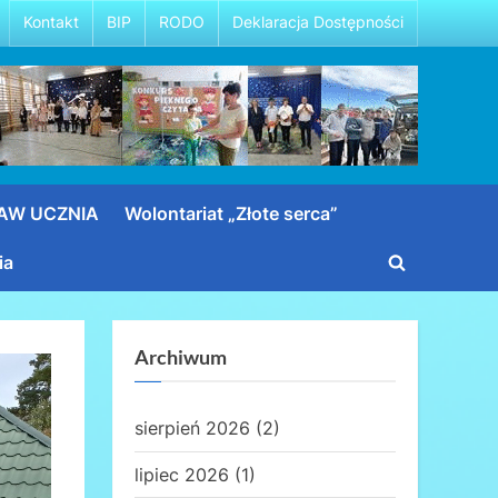
Kontakt
BIP
RODO
Deklaracja Dostępności
RAW UCZNIA
Wolontariat „Złote serca”
ia
Toggle
search
form
Archiwum
sierpień 2026
(2)
lipiec 2026
(1)