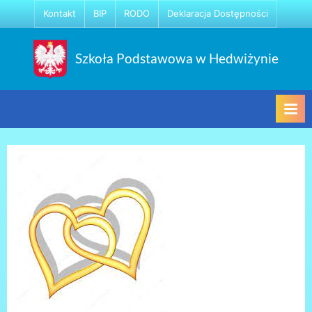
Skip
Kontakt
BIP
RODO
Deklaracja Dostępności
to
content
Szkoła Podstawowa w Hedwiżynie