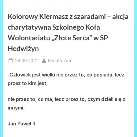
Kolorowy Kiermasz z szaradami – akcja
charytatywna Szkolnego Koła
Wolontariatu „Złote Serca” w SP
Hedwiżyn
Posted
By
28.09.2021
Renata Zań
on
„
Człowiek jest wielki nie przez to, co posiada, lecz
przez to kim jest;
nie przez to, co ma, lecz przez to, czym dzieli się z
innymi.”
Jan Paweł II