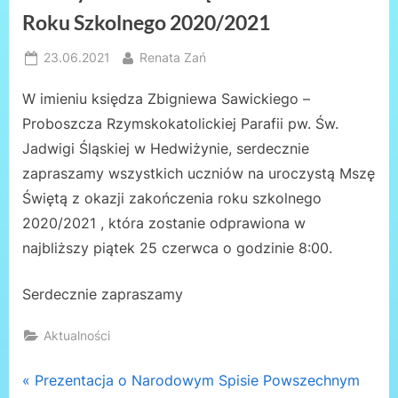
Roku Szkolnego 2020/2021
Posted
By
23.06.2021
Renata Zań
on
W imieniu księdza Zbigniewa Sawickiego –
Proboszcza Rzymskokatolickiej Parafii pw. Św.
Jadwigi Śląskiej w Hedwiżynie, serdecznie
zapraszamy wszystkich uczniów na uroczystą Mszę
Świętą z okazji zakończenia roku szkolnego
2020/2021 , która zostanie odprawiona w
najbliższy piątek 25 czerwca o godzinie 8:00.
Serdecznie zapraszamy
Aktualności
Nawigacja
P
Prezentacja o Narodowym Spisie Powszechnym