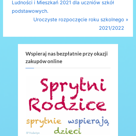
r
Ludności i Mieszkań 2021 dla uczniów szkół
wpisu
e
podstawowych.
v
N
Uroczyste rozpoczęcie roku szkolnego
i
e
2021/2022
o
x
u
t
s
P
Wspieraj nas bezpłatnie przy okazji
zakupów online
P
o
o
s
s
t
t
:
: